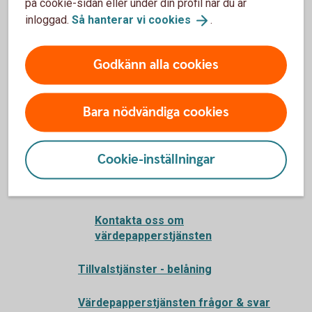
på cookie-sidan eller under din profil när du är
Värdepapperstjänst Bas
inloggad.
Så hanterar vi
cookies
.
Fullständig prislista
Värdepappershandel
Godkänn alla cookies
Värdepapperstjänst ISK
Bara nödvändiga cookies
Kapitalspar depå
IP-depå
Cookie-inställningar
Support för Värdepapperstjänsten
Kontakta oss om
värdepapperstjänsten
Tillvalstjänster - belåning
Värdepapperstjänsten frågor & svar