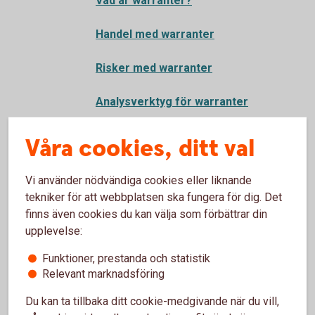
Vad är warranter?
Handel med warranter
Risker med warranter
Analysverktyg för warranter
Prospekt för utgivning av
Våra cookies, ditt val
derivatinstrument
Vi använder nödvändiga cookies eller liknande
ETF - Börshandlade fonder
tekniker för att webbplatsen ska fungera för dig. Det
finns även cookies du kan välja som förbättrar din
Obligationer och andra ränteplaceringar
upplevelse:
Aktielån
Funktioner, prestanda och statistik
Relevant marknadsföring
Våra värdepapperstjänster
Du kan ta tillbaka ditt cookie-medgivande när du vill,