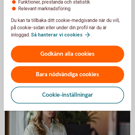
Funktioner, prestanda och statistik
Relevant marknadsföring
Du kan ta tillbaka ditt cookie-medgivande när du vill,
på cookie-sidan eller under din profil när du är
Har olyckan varit framme?
inloggad.
Så hanterar vi
cookies
.
Här kan du göra din anmälan och ansöka om
Godkänn alla cookies
ersättning.
Skadeanmälan – anmäl
skada
Bara nödvändiga cookies
Cookie-inställningar