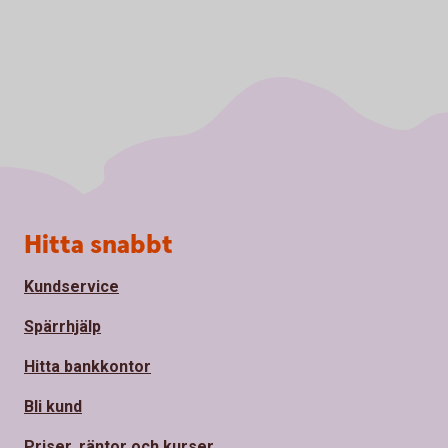
Sidfot
Hitta snabbt
Kundservice
Spärrhjälp
Hitta bankkontor
Bli kund
Priser, räntor och kurser