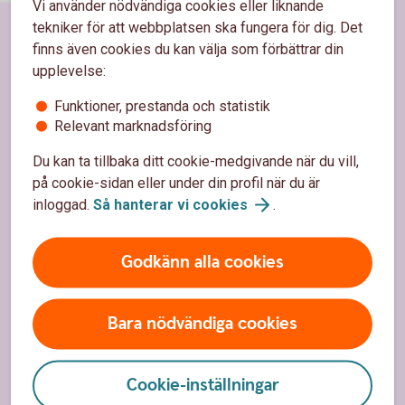
Vi använder nödvändiga cookies eller liknande
tekniker för att webbplatsen ska fungera för dig. Det
finns även cookies du kan välja som förbättrar din
Sidfot
Hitta snabbt
upplevelse:
Funktioner, prestanda och statistik
Kundservice
Relevant marknadsföring
Spärrhjälp
Du kan ta tillbaka ditt cookie-medgivande när du vill,
på cookie-sidan eller under din profil när du är
Hitta bankkontor
inloggad.
Så hanterar vi
cookies
.
Bli kund
Priser, räntor och kurser
Godkänn alla cookies
Om oss
Bara nödvändiga cookies
Om Westra Wermlands Sparbank
Cookie-inställningar
Hållbarhet