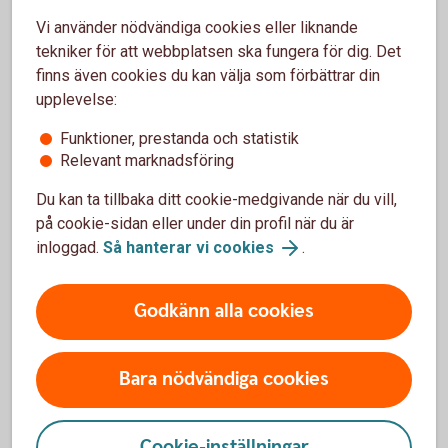
Vi använder nödvändiga cookies eller liknande
tekniker för att webbplatsen ska fungera för dig. Det
finns även cookies du kan välja som förbättrar din
Uttagsregler
upplevelse:
Funktioner, prestanda och statistik
Relevant marknadsföring
Du kan ta tillbaka ditt cookie-medgivande när du vill,
på cookie-sidan eller under din profil när du är
När och hur kan du ta ut din
inloggad.
Så hanterar vi cookies
.
pension?
Börjar du närma dig pensionen? Förbered dig genom
Godkänn alla cookies
att gå i genom uttagsreglerna för pensionens olika
delar. Se när och hur du kan ta ut din pension.
Bara nödvändiga cookies
Ta ut din pension - uttagsregler
Cookie-inställningar