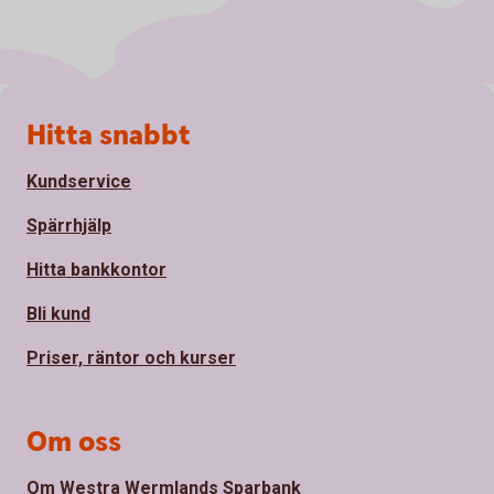
Sidfot
Hitta snabbt
Kundservice
Spärrhjälp
Hitta bankkontor
Bli kund
Priser, räntor och kurser
Om oss
Om Westra Wermlands Sparbank