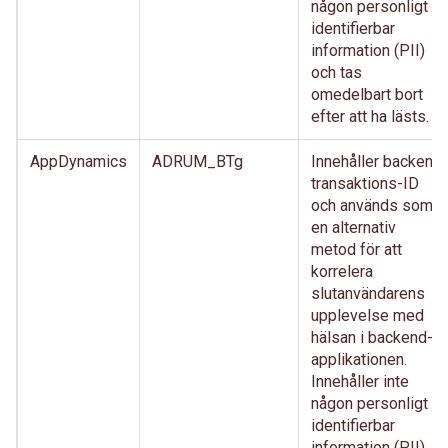
någon personligt
identifierbar
information (PII)
och tas
omedelbart bort
efter att ha lästs.
AppDynamics
ADRUM_BTg
Innehåller backend
transaktions-ID
och används som
en alternativ
metod för att
korrelera
slutanvändarens
upplevelse med
hälsan i backend-
applikationen.
Innehåller inte
någon personligt
identifierbar
information (PII)