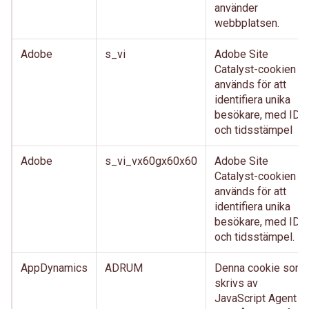
använder
webbplatsen.
Adobe
s_vi
Adobe Site
Catalyst-cookien
används för att
identifiera unika
besökare, med ID
och tidsstämpel
Adobe
s_vi_vx60gx60x60
Adobe Site
Catalyst-cookien
används för att
identifiera unika
besökare, med ID
och tidsstämpel.
AppDynamics
ADRUM
Denna cookie som
skrivs av
JavaScript Agent