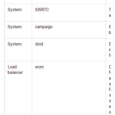
System
SWBTC
TD
akt
System
campaign
En 
bed
System
dsid
En 
cro
for
Load
wcm
Co
balancer
för
anv
säk
för
sam
sa
eft
sys