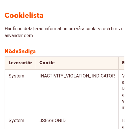
Cookielista
Här finns detaljerad information om våra cookies och hur vi
använder dem.
Nödvändiga
Leverantör
Cookie
Bes
System
INACTIVITY_VIOLATION_INDICATOR
Vär
att
län
anv
vis
int
System
JSESSIONID
Ide
anv