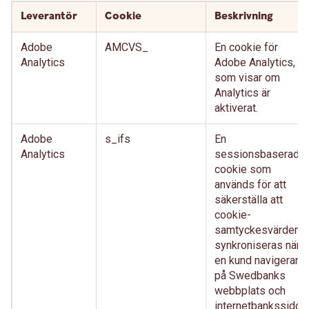
Leverantör
Cookie
Beskrivning
Adobe
AMCVS_
En cookie för
Analytics
Adobe Analytics,
som visar om
Analytics är
aktiverat.
Adobe
s_ifs
En
Analytics
sessionsbaserad-
cookie som
används för att
säkerställa att
cookie-
samtyckesvärden
synkroniseras när
en kund navigerar
på Swedbanks
webbplats och
internetbankssidor,