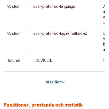
System
user-preferred-language
Anv
inl
anv
spr
System
user-preferred-login-method-id
Den
var
beh
inl
Tutorial
_DEVICEID
Ide
Visa fler
Funktioner, prestanda och statistik