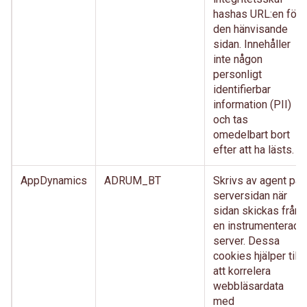
hashas URL:en för
den hänvisande
sidan. Innehåller
inte någon
personligt
identifierbar
information (PII)
och tas
omedelbart bort
efter att ha lästs.
AppDynamics
ADRUM_BT
Skrivs av agent på
serversidan när
sidan skickas från
en instrumenterad
server. Dessa
cookies hjälper till
att korrelera
webbläsardata
med