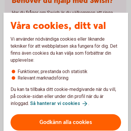
Behöver du hjälp med Swish?
Har du frågor om Swish är du välkommen att ringa
oss.
Våra cookies, ditt val
Ring 0771-97 75 12
Vi använder nödvändiga cookies eller liknande
tekniker för att webbplatsen ska fungera för dig. Det
finns även cookies du kan välja som förbättrar din
upplevelse:
Villkor Swish
Funktioner, prestanda och statistik
Relevant marknadsföring
Här hittar du villkoren för Swish.
Du kan ta tillbaka ditt cookie-medgivande när du vill,
på cookie-sidan eller under din profil när du är
Villkor Swish (pdf)
inloggad.
Så hanterar vi
cookies
.
Godkänn alla cookies