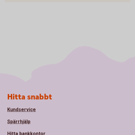
Sidfot
Hitta snabbt
Kundservice
Spärrhjälp
Hitta bankkontor