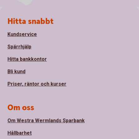
Sidfot
Hitta snabbt
Kundservice
Spärrhjälp
Hitta bankkontor
Bli kund
Priser, räntor och kurser
Om oss
Om Westra Wermlands Sparbank
Hållbarhet