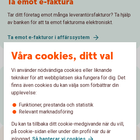
Ta emot e-faktura
Tar ditt företag emot många leverantörsfakturor? Ta hjälp
av banken för att ta emot fakturorna elektroniskt.
Ta emot e-fakturor i affärssystem
Våra cookies, ditt val
Vi använder nödvändiga cookies eller liknande
Vårt erbjudande för ISO20022
tekniker för att webbplatsen ska fungera för dig. Det
finns även cookies du kan välja som förbättrar din
Vi erbjuder möjlighet att ta emot betalningsuppdrag och
upplevelse:
leverera information till våra kunder för flera olika tjänster.
Funktioner, prestanda och statistik
Relevant marknadsföring
ISO20022
Du kan ta tillbaka ditt cookie-medgivande när du vill,
på cookie-sidan eller under din profil när du är
Vanliga frågor och svar - internetbanken
inloggad.
Så hanterar vi cookies
.