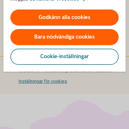
för företag
Godkänn alla cookies
Få svar på dina frågor om beloppsgränser, lönelista,
elektronisk faktura och mycket mer som gäller
internetbanken för företag.
Bara nödvändiga cookies
Frågor och svar om internetbanken för företag
Cookie-inställningar
För att se detta innehåll behöver du först godkänna
cookies för Funktioner, prestanda och statistik.
Inställningar för cookies