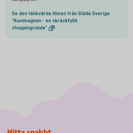
Se den tänkvärda filmen från Städa Sverige
"Kundvagnen - en skräckfylld
shoppingrunda"
Sidfot
Hitta snabbt