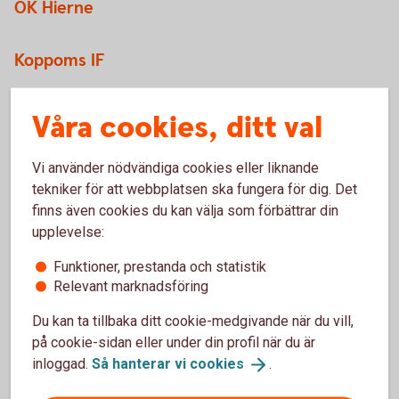
OK Hierne
Koppoms IF
Åmotfors IF
Våra cookies, ditt val
Vi använder nödvändiga cookies eller liknande
tekniker för att webbplatsen ska fungera för dig. Det
finns även cookies du kan välja som förbättrar din
upplevelse:
Nordmarkens IBF
Funktioner, prestanda och statistik
Relevant marknadsföring
Årjängs IF
Du kan ta tillbaka ditt cookie-medgivande när du vill,
på cookie-sidan eller under din profil när du är
Töcksfors IF
inloggad.
Så hanterar vi
cookies
.
Nordmarkens boxningsklubb