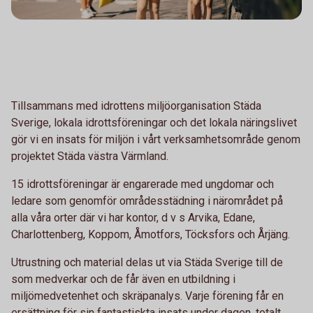
Tillsammans med idrottens miljöorganisation Städa
Sverige, lokala idrottsföreningar och det lokala näringslivet
gör vi en insats för miljön i vårt verksamhetsområde genom
projektet Städa västra Värmland.
15 idrottsföreningar är engarerade med ungdomar och
ledare som genomför områdesstädning i närområdet på
alla våra orter där vi har kontor, d v s Arvika, Edane,
Charlottenberg, Koppom, Åmotfors, Töcksfors och Årjäng.
Utrustning och material delas ut via Städa Sverige till de
som medverkar och de får även en utbildning i
miljömedvetenhet och skräpanalys. Varje förening får en
ersättning för sin fantastiskta insats under dagen, totalt