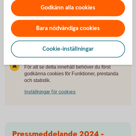
Godkänn alla cookies
Se vår film om Städa västra
Bara nödvändiga cookies
Värmland 2023.
Cookie-inställningar
För att se detta innehåll behöver du först
godkänna cookies för Funktioner, prestanda
och statistik.
Inställningar för cookies
Pressmeddelande 2024 -