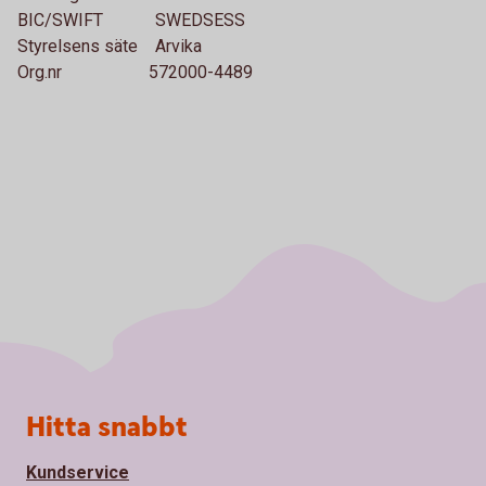
BIC/SWIFT SWEDSESS
Styrelsens säte Arvika
Org.nr 572000-4489
Sidfot
Hitta snabbt
Kundservice