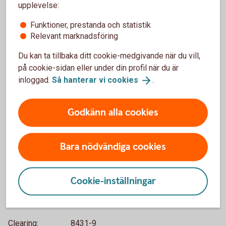
upplevelse:
Funktioner, prestanda och statistik
Relevant marknadsföring
Använd våra tjänster säkert
Du kan ta tillbaka ditt cookie-medgivande när du vill,
på cookie-sidan eller under din profil när du är
Läs mer om bankens säkerhetslösningar och ta del
inloggad.
Så hanterar vi
cookies
.
av våra tips och råd näder gäller säker identifiering.
Lär dig om hur du kan skydda dig mot bedragare,
rapportera phishing och få spärrhjälp.
Godkänn alla cookies
Säkerhet
Bara nödvändiga cookies
Cookie-inställningar
Mer information
Clearing: 8431-9