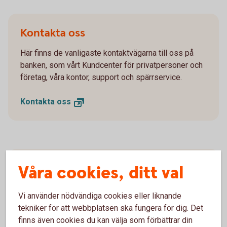
Kontakta oss
Här finns de vanligaste kontaktvägarna till oss på
banken, som vårt Kundcenter för privatpersoner och
företag, våra kontor, support och spärrservice.
Kontakta
oss
Ekonomisk information
Våra cookies, ditt val
Här kan du hitta ekonomisk information om banken.
Vi använder nödvändiga cookies eller liknande
tekniker för att webbplatsen ska fungera för dig. Det
Finansiell
information
finns även cookies du kan välja som förbättrar din