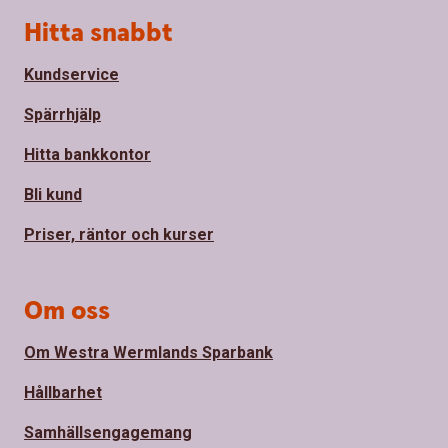
Sidfot
Hitta snabbt
Kundservice
Spärrhjälp
Hitta bankkontor
Bli kund
Priser, räntor och kurser
Om oss
Om Westra Wermlands Sparbank
Hållbarhet
Samhällsengagemang