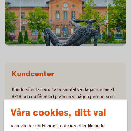
Kundcenter
Kundcenter tar emot alla samtal vardagar mellan kl
8-18 och du får alltid prata med någon person som
jobbar på banken.
Våra cookies, ditt val
Du har tre val när du ringer oss:
Vi använder nödvändiga cookies eller liknande
Telefonbanken Självbetjäning.