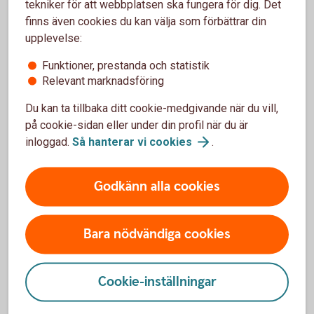
tekniker för att webbplatsen ska fungera för dig. Det
Öppet dygnet runt. Välj 1#
finns även cookies du kan välja som förbättrar din
Telefonbanken Personlig Service.
upplevelse:
Öppet vardagar 8-18. Välj 2#
Kundcenter.
Funktioner, prestanda och statistik
Öppet vardagar 8-18. Välj 3#
Relevant marknadsföring
Du kan ta tillbaka ditt cookie-medgivande när du vill,
på cookie-sidan eller under din profil när du är
Ring Kundcenter 0570-848 00
inloggad.
Så hanterar vi
cookies
.
Godkänn alla cookies
Bara nödvändiga cookies
Boka tid
Cookie-inställningar
Här kan du enkelt boka tid för möten och rådgivning i