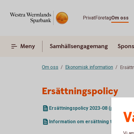
Privat
Företag
Om oss
Meny
Samhällsengagemang
Spons
Om oss
Ekonomisk information
Ersätt
Ersättningspolicy
Ersättningspolicy 2023-08 (pdf)
V
Information om ersättning till anställ
Vi an