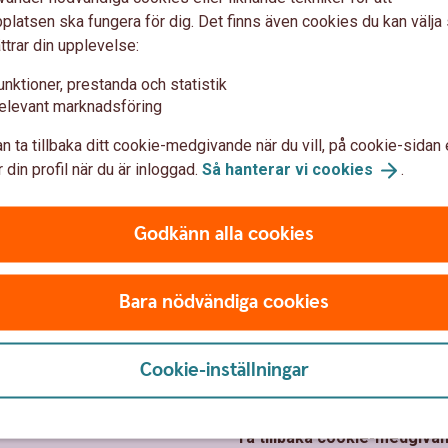
latsen ska fungera för dig. Det finns även cookies du kan välj
ttrar din upplevelse:
unktioner, prestanda och statistik
elevant marknadsföring
n ta tillbaka ditt cookie-medgivande när du vill, på cookie-sidan 
 din profil när du är inloggad.
Så hanterar vi
cookies
.
Godkänn alla cookies
Bara nödvändiga cookies
 oss
Säkerhet och
Cookie-inställningar
integritet
Westra Wermlands
bank
Ta tillbaka cookie-medgiva