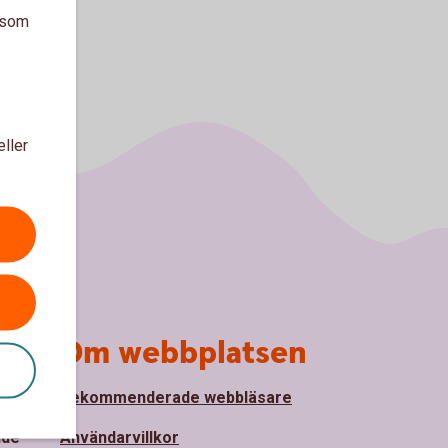
a som
eller
Om webbplatsen
Rekommenderade webbläsare
nde
Användarvillkor