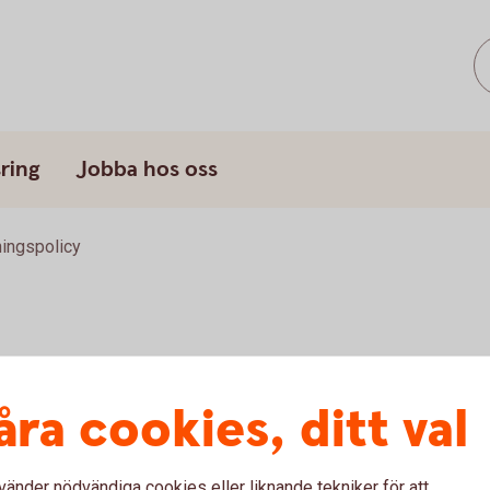
ring
Jobba hos oss
ningspolicy
åra cookies, ditt val
da
vänder nödvändiga cookies eller liknande tekniker för att