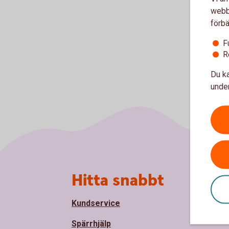
webbp
förbä
F
R
Du ka
under
Sidfot
Hitta snabbt
Om
Kundservice
Om 
Spar
Spärrhjälp