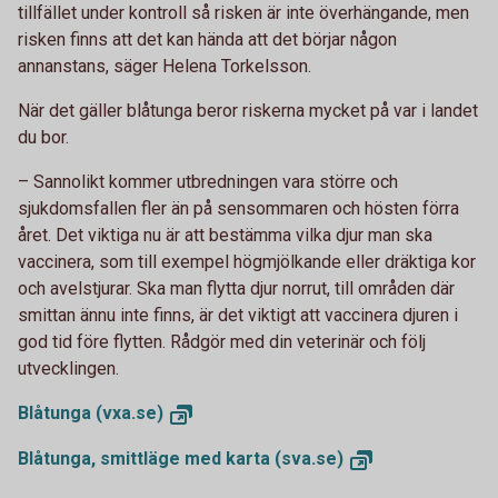
tillfället under kontroll så risken är inte överhängande, men
risken finns att det kan hända att det börjar någon
annanstans, säger Helena Torkelsson.
När det gäller blåtunga beror riskerna mycket på var i landet
du bor.
–
Sannolikt kommer utbredningen vara större och
sjukdomsfallen fler än på sensommaren och hösten förra
året. Det viktiga nu är att bestämma vilka djur man ska
vaccinera, som till exempel högmjölkande eller dräktiga kor
och avelstjurar. Ska man flytta djur norrut, till områden där
smittan ännu inte finns, är det viktigt att vaccinera djuren i
god tid före flytten. Rådgör med din veterinär och följ
utvecklingen.
Blåtunga
(vxa.se)
Blåtunga, smittläge med karta
(sva.se)