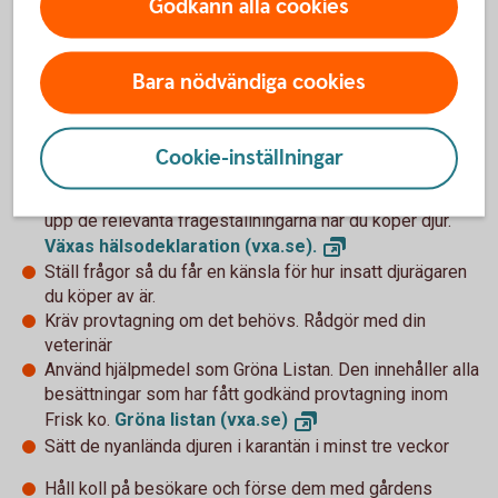
Godkänn alla cookies
Helenas tips för ett bättre
Bara nödvändiga cookies
smittskydd
Skaffa strikta mottagningsrutiner för nya djur, och följ
Cookie-inställningar
dem
Använd framtagna hälsodeklarationer, så att du fångar
upp de relevanta frågeställningarna när du köper djur.
Växas hälsodeklaration
(vxa.se).
Ställ frågor så du får en känsla för hur insatt djurägaren
du köper av är.
Kräv provtagning om det behövs. Rådgör med din
veterinär
Använd hjälpmedel som Gröna Listan. Den innehåller alla
besättningar som har fått godkänd provtagning inom
Frisk ko.
Gröna listan
(vxa.se)
Sätt de nyanlända djuren i karantän i minst tre veckor
Håll koll på besökare och förse dem med gårdens