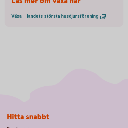
Läs mer om Växa här
Växa – landets största
husdjursförening
Sidfot
Hitta snabbt