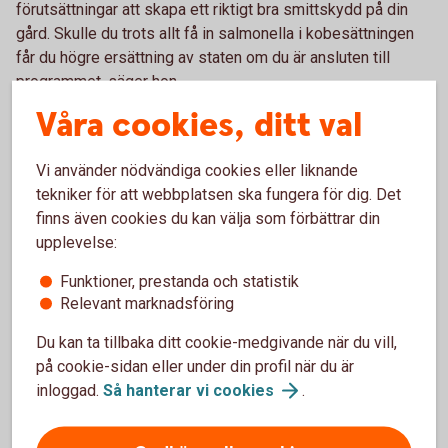
förutsättningar att skapa ett riktigt bra smittskydd på din
gård. Skulle du trots allt få in salmonella i kobesättningen
får du högre ersättning av staten om du är ansluten till
programmet, säger hon.
Våra cookies, ditt val
Den vanligaste smittkällan i djurbesättningar är nyinköpta
djur.
Vi använder nödvändiga cookies eller liknande
– Eftersom det är en så stor riskfaktor är jag förvånad över
tekniker för att webbplatsen ska fungera för dig. Det
att inte fler har striktare mottagningsrutiner. Smittsamma
finns även cookies du kan välja som förbättrar din
sjukdomar är ett hot både mot djurhälsan, lönsamheten och i
upplevelse:
förlängningen även livsmedelsförsörjningen. Med ganska
Funktioner, prestanda och statistik
enkla medel och lite professionell guidning kan man
Relevant marknadsföring
komma långt, säger hon.
Du kan ta tillbaka ditt cookie-medgivande när du vill,
på cookie-sidan eller under din profil när du är
inloggad.
Så hanterar vi
cookies
.