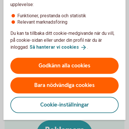
upplevelse:
Information om
Funktioner, prestanda och statistik
reklamationsrätten
Relevant marknadsföring
Banken har ingen skyldighet men kan i vissa fall
Du kan ta tillbaka ditt cookie-medgivande när du vill,
hjälpa till vid reklamation av vara eller tjänst. Banken
på cookie-sidan eller under din profil när du är
följer Mastercards regler som innefattar
inloggad.
Så hanterar vi
cookies
.
dokumentationskrav och tidsgränser som behöver
följas vid en kortreklamation. Det gäller för dig som
Godkänn alla cookies
kund att agera så snart som möjligt för att inte
förlora eventuell reklamationsrätt. Därför är det
viktigt att du bifogar all dokumentation du har för ett
Bara nödvändiga cookies
kortköp som blivit fel i din kortreklamation.
Cookie-inställningar