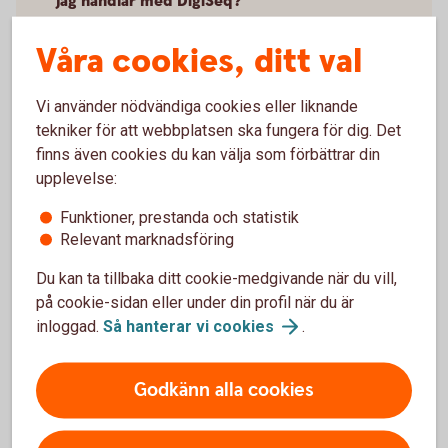
jag handlar med DigiSeq?
Våra cookies, ditt val
Kan jag ta ut pengar i uttagsautomat med
Fidesmo Pay?
Vi använder nödvändiga cookies eller liknande
tekniker för att webbplatsen ska fungera för dig. Det
Vad behöver jag göra om jag blivit av med min
wearable?
finns även cookies du kan välja som förbättrar din
upplevelse:
Jag har fått ett nytt kort, vad gör jag?
Funktioner, prestanda och statistik
Relevant marknadsföring
Vart vänder jag mig vid problem?
Du kan ta tillbaka ditt cookie-medgivande när du vill,
på cookie-sidan eller under din profil när du är
inloggad.
Så hanterar vi
cookies
.
Vill du veta mer om DigiSeq?
Godkänn alla cookies
Om du har frågor om DigiSeq, vänd dig till DigiSeq
för mer information.