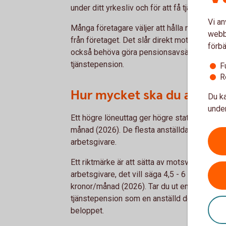
under ditt yrkesliv och för att få tjänstepensi
Vi an
Många företagare väljer att hålla ned sitt löne
webbp
från företaget. Det slår direkt mot den allm
förbä
också behöva göra pensionsavsättningar i n
tjänstepension.
F
R
Hur mycket ska du avsätta 
Du ka
under
Ett högre löneuttag ger högre statlig pension
månad (2026). De flesta anställda får utöver 
arbetsgivare.
Ett riktmärke är att sätta av motsvarande va
arbetsgivare, det vill säga 4,5 - 6 procent av
kronor/månad (2026). Tar du ut en lön över d
tjänstepension som en anställd dessutom sä
beloppet.