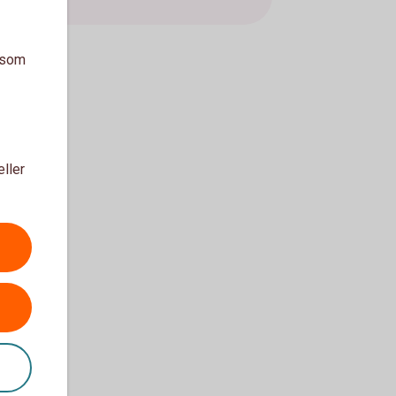
a som
eller