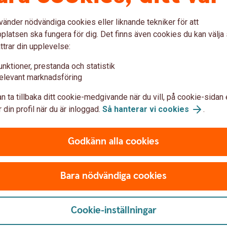
on måste du själv sätta av till den.
vänder nödvändiga cookies eller liknande tekniker för att
uttag och istället väljer att ta ut utdelning
latsen ska fungera för dig. Det finns även cookies du kan välj
änna pensionen. Många fler företagare skulle
ttrar din upplevelse:
ivå med vad anställda får genom sin
unktioner, prestanda och statistik
elevant marknadsföring
till pension?
n ta tillbaka ditt cookie-medgivande när du vill, på cookie-sidan 
 din profil när du är inloggad.
Så hanterar vi cookies
.
 upp till taknivån på 56 050 kronor per
det avsättningar till tjänstepension via sina
Godkänn alla cookies
d anställda med tjänstepension har via sina
Bara nödvändiga cookies
 inkomster upp till cirka 52 125
et bör du för att få motsvarande
tta av 30 procent av det överstigande
Cookie-inställningar