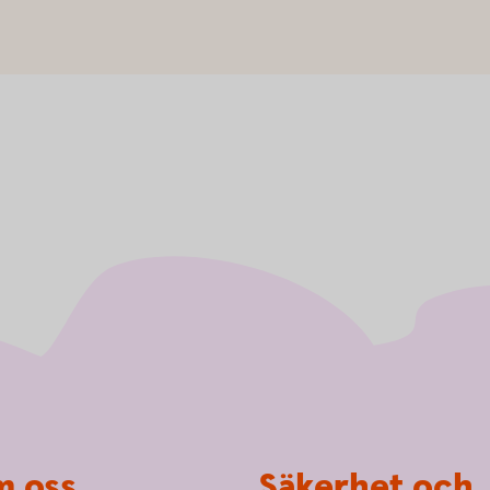
 oss
Säkerhet och