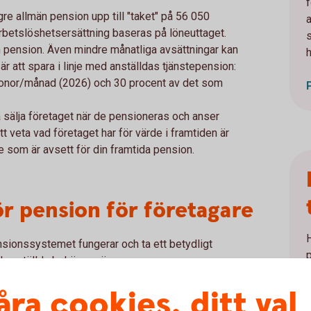
f
gre allmän pension upp till "taket" på 56 050
rbetslöshetsersättning baseras på löneuttaget.
din pension. Även mindre månatliga avsättningar kan
h
 är att spara i linje med anställdas tjänstepension:
 kronor/månad (2026) och 30 procent av det som
 sälja företaget när de pensioneras och anser
t veta vad företaget har för värde i framtiden är
 som är avsett för din framtida pension.
ör pension för företagare
nsionssystemet fungerar och ta ett betydligt
d anställda behöver göra.
ån den allmänna pensionen och
åra cookies, ditt val
aseras på den lön du som företagare tagit ut