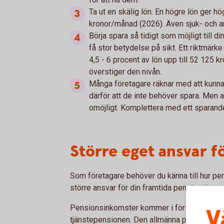
Ta ut en skälig lön. En högre lön ger hö
kronor/månad (2026). Även sjuk- och a
Börja spara så tidigt som möjligt till 
få stor betydelse på sikt. Ett riktmärke
4,5 - 6 procent av lön upp till 52 125
överstiger den nivån.
Många företagare räknar med att kunna
därför att de inte behöver spara. Men at
omöjligt. Komplettera med ett sparande
Större eget ansvar f
Som företagare behöver du känna till hur pe
större ansvar för din framtida pension än va
Pensionsinkomster kommer i första hand fr
V
tjänstepensionen. Den allmänna pensionen b