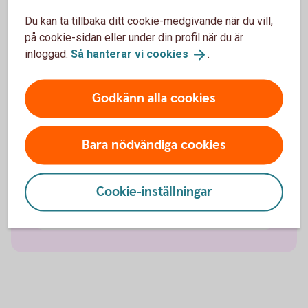
Pensionssparande
Du kan ta tillbaka ditt cookie-medgivande när du vill,
på cookie-sidan eller under din profil när du är
inloggad.
Så hanterar vi
cookies
.
Sjukförsäkring företag
Olycksfallsförsäkring
Godkänn alla cookies
Tjänstegrupplivförsäkring TGL
Bara nödvändiga cookies
Vårdförsäkring företag
Cookie-inställningar
Individuell livförsäkring