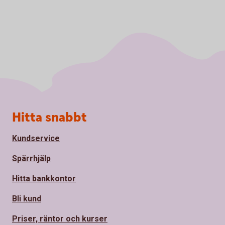
Sidfot
Hitta snabbt
Kundservice
Spärrhjälp
Hitta bankkontor
Bli kund
Priser, räntor och kurser