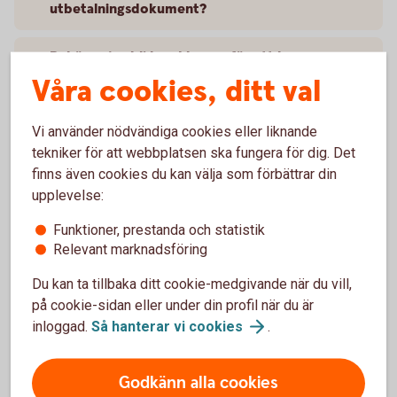
utbetalningsdokument?
Behöver jag bli kund hos er för att kunna se
dokumenten?
Våra cookies, ditt val
Kan jag få min lönespecifikation till andra
Vi använder nödvändiga cookies eller liknande
digitala brevlådor?
tekniker för att webbplatsen ska fungera för dig. Det
finns även cookies du kan välja som förbättrar din
Kan ni e-posta de digitala
upplevelse:
utbetalningsdokumenten?
Funktioner, prestanda och statistik
Relevant marknadsföring
Hur får jag tag på digitala utbetalningsdokument
som är äldre än 18 månader?
Du kan ta tillbaka ditt cookie-medgivande när du vill,
på cookie-sidan eller under din profil när du är
Jag är kund i Nordea och hittar inte mina
inloggad.
Så hanterar vi
cookies
.
digitala dokument?
Godkänn alla cookies
Det saknas information eller är fel informationen