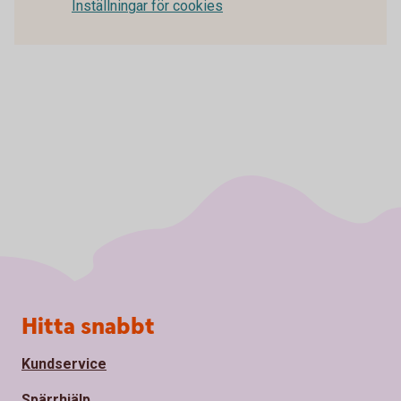
Inställningar för cookies
Sidfot
Hitta snabbt
Kundservice
Spärrhjälp