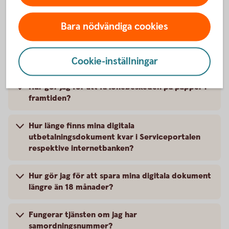
på mitt lönebesked?
Bara nödvändiga cookies
Varför hamnar mina digitala
utbetalningsdokument i internetbanken, när de
tidigare funnits i externa portalen?
Cookie-inställningar
Hur gör jag för att få lönebeskeden på papper i
framtiden?
Hur länge finns mina digitala
utbetalningsdokument kvar i Serviceportalen
respektive internetbanken?
Hur gör jag för att spara mina digitala dokument
längre än 18 månader?
Fungerar tjänsten om jag har
samordningsnummer?