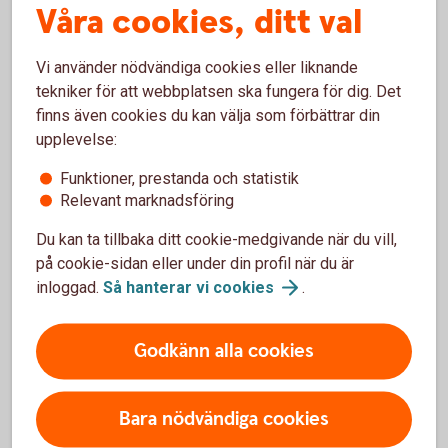
Våra cookies, ditt val
Vad är en teknikfond?
En teknikfond är en fond som placerar i bolag inom
Vi använder nödvändiga cookies eller liknande
tekniksektorn – till exempel inom IT, mjukvara, AI,
tekniker för att webbplatsen ska fungera för dig. Det
halvledare och digitala tjänster. Hos oss kan du handla
finns även cookies du kan välja som förbättrar din
teknikfonder från Swedbank Robur, men även från andra
upplevelse:
bolag. Kom i gång med ett fondsparande i en teknikfond.
Funktioner, prestanda och statistik
Relevant marknadsföring
Du kan ta tillbaka ditt cookie-medgivande när du vill,
på cookie-sidan eller under din profil när du är
Fondtyper
inloggad.
Så hanterar vi
cookies
.
Aktivt förvaltade fonder
Godkänn alla cookies
Indexfonder och indexnära fonder
Bara nödvändiga cookies
Räntefonder