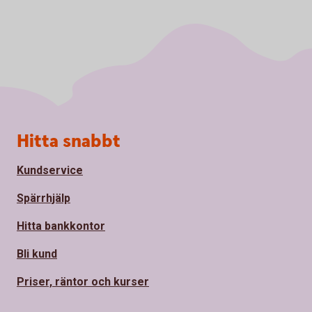
Sidfot
Hitta snabbt
Kundservice
Spärrhjälp
Hitta bankkontor
Bli kund
Priser, räntor och kurser