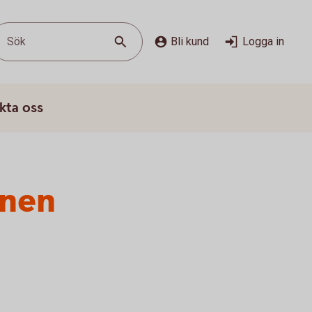
Sök
Bli kund
Logga in
kta oss
onen