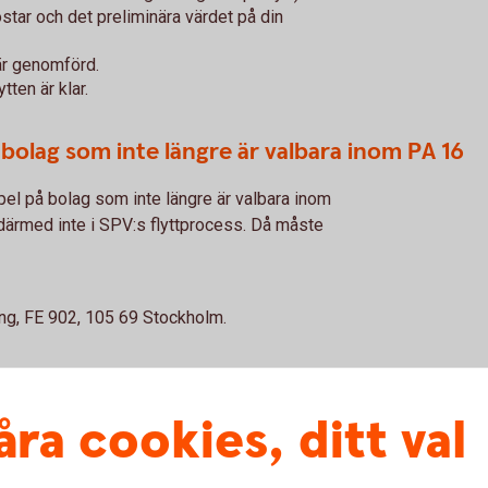
ostar och det preliminära värdet på din
 är genomförd.
tten är klar.
n bolag som inte längre är valbara inom PA 16
l på bolag som inte längre är valbara inom
därmed inte i SPV:s flyttprocess. Då måste
ing, FE 902, 105 69 Stockholm.
åra cookies, ditt val
varande inte flytta intjänat pensionskapital