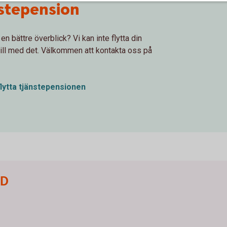
änstepension
n bättre överblick? Vi kan inte flytta din
 till med det. Välkommen att kontakta oss på
flytta tjänstepensionen
ID