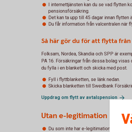
I internettjänsten kan du se vad flytten k
pensionsförsäkring.
Det kan ta upp till 45 dagar innan flytten
Du får information från valcentralen när fly
Så här gör du för att flytta frå
Folksam, Nordea, Skandia och SPP är exempe
PA 16. Försäkringar från dessa bolag visas 
du fylla i en blankett och skicka med post.
Fyll i flyttblanketten, se länk nedan.
Skicka blanketten till Swedbank Försäkr
Uppdrag om flytt av
avtalspension
V
Utan e-legitimation
Du som inte har e-legitimation kan för när