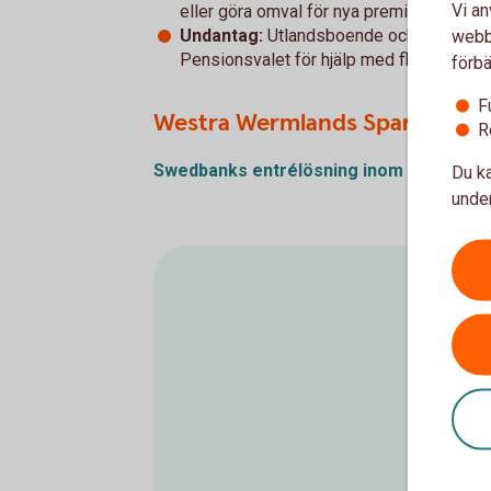
Vi an
eller göra omval för nya premier.
Undantag:
Utlandsboende och personer 
webbp
Pensionsvalet för hjälp med flytt av befint
förbä
F
Westra Wermlands Sparbanks 
R
Swedbanks entrélösning inom PA 16
(pd
Du ka
under