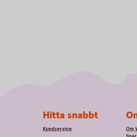
Sidfot
Hitta snabbt
Om
Kundservice
Om 
Spar