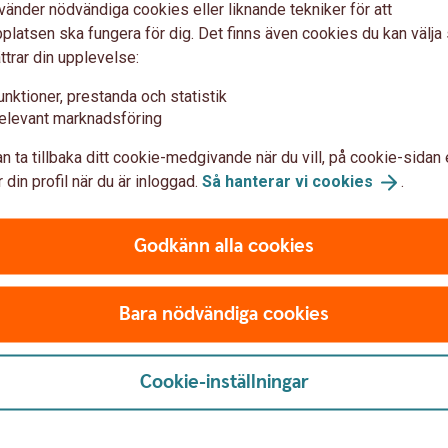
vänder nödvändiga cookies eller liknande tekniker för att
med skyddad identitet kontaktar
latsen ska fungera för dig. Det finns även cookies du kan välj
ligt kapital.
ttrar din upplevelse:
unktioner, prestanda och statistik
erbjudande
elevant marknadsföring
f)
n ta tillbaka ditt cookie-medgivande när du vill, på cookie-sidan 
 din profil när du är inloggad.
Så hanterar vi
cookies
.
Godkänn alla cookies
Få hjälp med
Bara nödvändiga cookies
flytt av pension
Cookie-inställningar