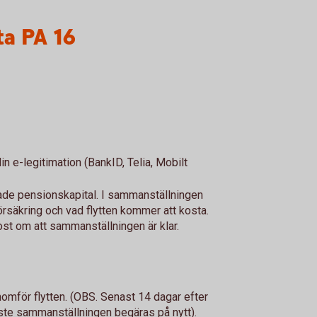
ta PA 16
n e-legitimation (BankID, Telia, Mobilt
nade pensionskapital. I sammanställningen
örsäkring och vad flytten kommer att kosta.
post om att sammanställningen är klar.
omför flytten. (OBS. Senast 14 dagar efter
åste sammanställningen begäras på nytt).