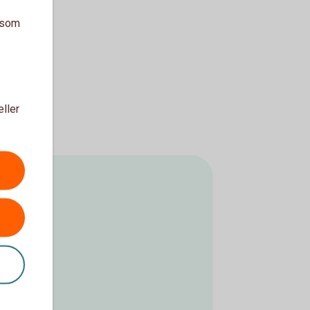
a som
eller