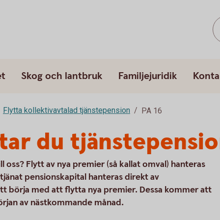
et
Skog och lantbruk
Familjejuridik
Konta
Flytta kollektivavtalad tjänstepension
PA 16
ttar du tjänstepensi
ill oss? Flytt av nya premier (så kallat omval) hanteras
ntjänat pensionskapital hanteras direkt av
att börja med att flytta nya premier. Dessa kommer att
i början av nästkommande månad.