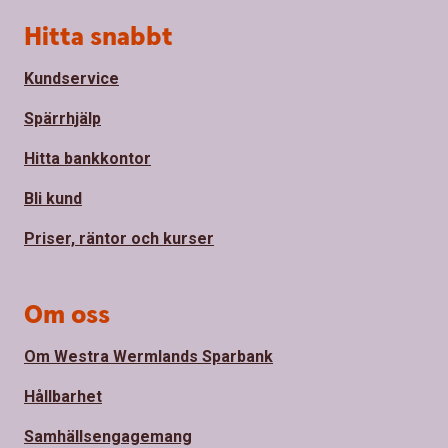
Sidfot
Hitta snabbt
Kundservice
Spärrhjälp
Hitta bankkontor
Bli kund
Priser, räntor och kurser
Om oss
Om Westra Wermlands Sparbank
Hållbarhet
Samhällsengagemang