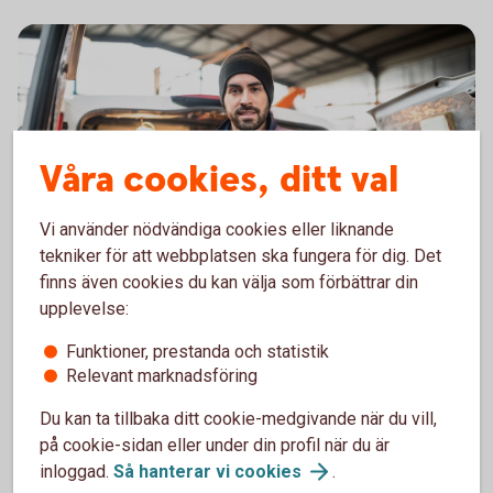
Våra cookies, ditt val
Vi använder nödvändiga cookies eller liknande
tekniker för att webbplatsen ska fungera för dig. Det
621914182
finns även cookies du kan välja som förbättrar din
Fordonsförsäkringar
upplevelse:
I samarbete med Tre Kronor erbjuder vi
Funktioner, prestanda och statistik
fordonsförsäkringar för företagets fordon. Det finns
Relevant marknadsföring
flera olika fordonsförsäkringar att välja mellan. För
att se pris på fordonsförsäkring, fyll i
Du kan ta tillbaka ditt cookie-medgivande när du vill,
registreringsnummer när du är inloggad.
på cookie-sidan eller under din profil när du är
inloggad.
Så hanterar vi
cookies
.
Fordonsförsäkringar