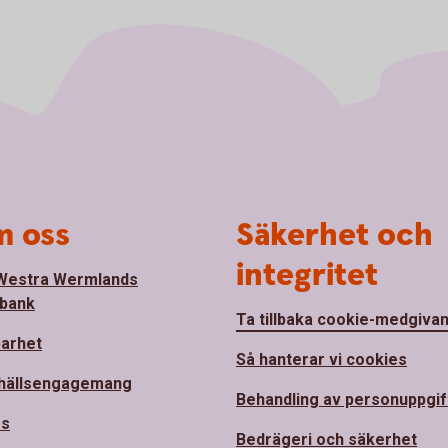
 oss
Säkerhet och
integritet
Westra Wermlands
bank
Ta tillbaka cookie-medgiva
barhet
Så hanterar vi cookies
hällsengagemang
Behandling av personuppgif
ss
Bedrägeri och säkerhet