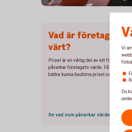
Man working remotely on his sailing boat
V
Vad är företaget eg
värt?
Vi an
webbp
Priset är en viktig del av ett företagsköp
förbä
påverkar företagets värde. Få koll på vad 
F
bättre kunna bedöma priset och affärens 
R
Du ka
under
Se vad som påverkar
värdet