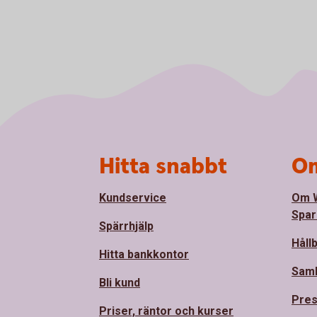
Sidfot
Hitta snabbt
Om
Kundservice
Om 
Spar
Spärrhjälp
Håll
Hitta bankkontor
Sam
Bli kund
Pre
Priser, räntor och kurser