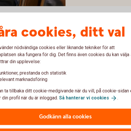
åra cookies, ditt val
entligen
vänder nödvändiga cookies eller liknande tekniker för att
latsen ska fungera för dig. Det finns även cookies du kan välj
 – men flera faktorer
ttrar din upplevelse:
du behöver titta på för att
unktioner, prestanda och statistik
möjligheter.
elevant marknadsföring
n ta tillbaka ditt cookie-medgivande när du vill, på cookie-sidan 
 din profil när du är inloggad.
Så hanterar vi
cookies
.
Godkänn alla cookies
1962296467