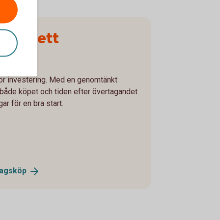
ar du ett
tor investering. Med en genomtänkt
r både köpet och tiden efter övertagandet
ar för en bra start.
tagsköp