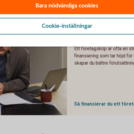
Bara nödvändiga cookies
Hur finansier
Cookie-inställningar
företagsköp?
Ett företagsköp är ofta en s
finansiering som tar höjd fö
skapar du bättre förutsättning
Så finansierar du ett
före
 at home