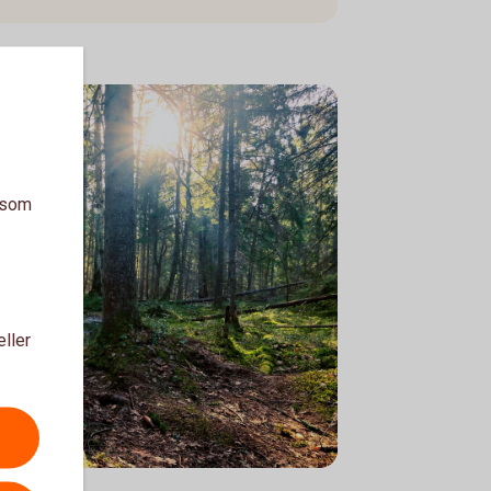
a som
eller