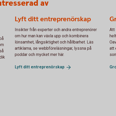
ntresserad av
Lyft ditt entreprenörskap
Gr
Insikter från experter och andra entreprenörer
Att
om hur man kan växla upp och kombinera
hel
på
lönsamhet, långsiktighet och hållbarhet. Läs
Oav
som
artiklarna, se webbföreläsningar, lyssna på
att
kså
poddar och mycket mer här.
som
idik
Lyft ditt
entreprenörskap
Gr