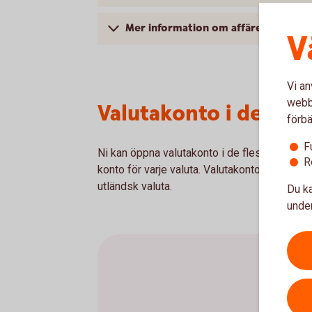
Mer information om affärer med utl
V
Vi an
webbp
Valutakonto i de fles
förbä
F
Ni kan öppna valutakonto i de flesta valutor. G
R
konto för varje valuta. Valutakontot kan inte a
utländsk valuta.
Du ka
under