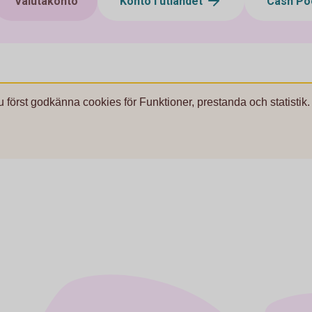
Valutakonto
Konto i utlandet
Cash Po
u först godkänna cookies för Funktioner, prestanda och statistik.