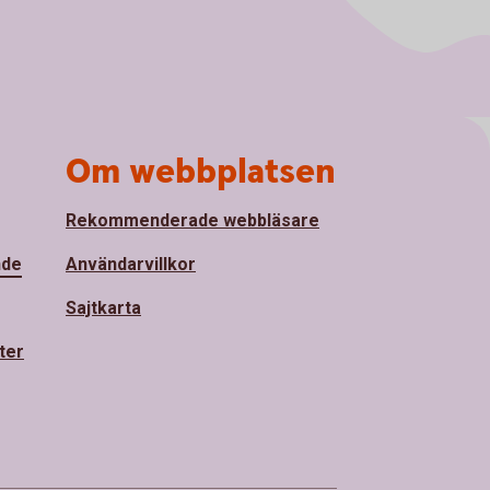
Om webbplatsen
Rekommenderade webbläsare
nde
Användarvillkor
Sajtkarta
ter