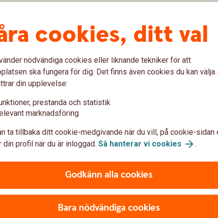
andet
åra cookies, ditt val
vänder nödvändiga cookies eller liknande tekniker för att
latsen ska fungera för dig. Det finns även cookies du kan välj
ta valutor
ttrar din upplevelse:
unktioner, prestanda och statistik
ör ni affärer i flera valutor öppnar ni ett
elevant marknadsföring
nvändas för att sätta in och ta ut sedlar i
n ta tillbaka ditt cookie-medgivande när du vill, på cookie-sidan 
 din profil när du är inloggad.
Så hanterar vi cookies
.
Godkänn alla cookies
Frågor?
Bara nödvändiga cookies