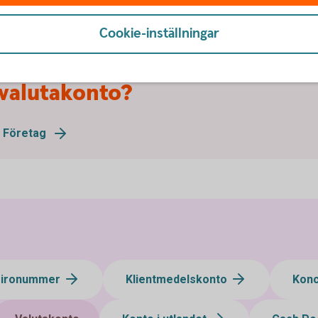
Cookie-inställningar
 valutakonto?
 Företag
gironummer
Klientmedelskonto
Kon