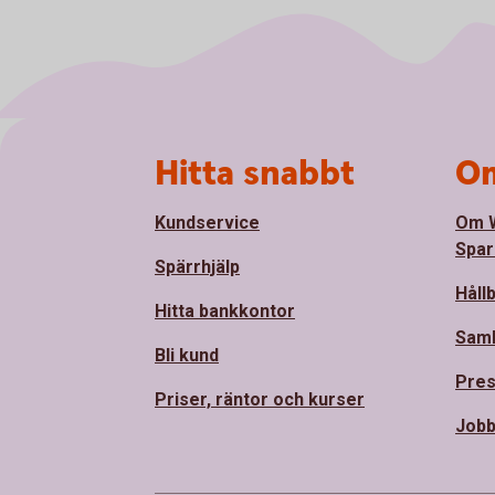
Sidfot
Hitta snabbt
Om
Kundservice
Om 
Spar
Spärrhjälp
Håll
Hitta bankkontor
Sam
Bli kund
Pre
Priser, räntor och kurser
Jobb