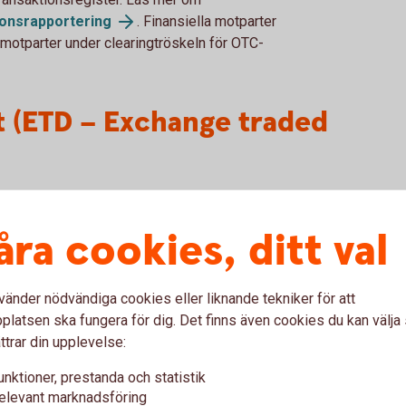
ionsrapportering
. Finansiella motparter
a motparter under clearingtröskeln för OTC-
t (ETD – Exchange traded
ateralt mellan två parter eller via en
er har tillgång till. För ETD gäller endast
åra cookies, ditt val
e nedan), övriga EMIR-krav så som clearing,
r endast för OTC derivat.
vänder nödvändiga cookies eller liknande tekniker för att
 av säkerheter för
latsen ska fungera för dig. Det finns även cookies du kan välj
ttrar din upplevelse:
g
unktioner, prestanda och statistik
elevant marknadsföring
tikel 11 p.6 från att utbyta säkerheter för