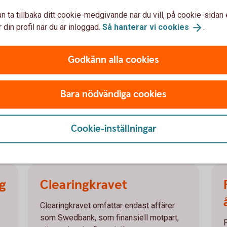
bolag.
n ta tillbaka ditt cookie-medgivande när du vill, på cookie-sidan 
 din profil när du är inloggad.
Så hanterar vi
cookies
.
koncerninterna bolag:
Godkänn alla cookies
Bara nödvändiga cookies
Cookie-inställningar
en
g
Clearingkravet
Clearingkravet omfattar endast affärer
som Swedbank, som finansiell motpart,