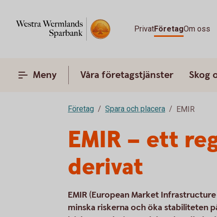
Privat
Företag
Om oss
Meny
Våra företagstjänster
Skog 
Företag
Spara och placera
EMIR
EMIR – ett re
derivat
EMIR (European Market Infrastructure R
minska riskerna och öka stabiliteten 