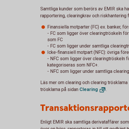
Samtliga kunder som berörs av EMIR ska ha 
rapportering, clearingkrav och riskhantering f
Finansiella motparter (FC) ex. banker, f
- FC som ligger över clearingtröskeln för
som FC
- FC som ligger under samtliga clearing
Icke-finansiell motpart (NFC): övriga för
- NFC som ligger över clearingtröskeln fö
kategoriseras som NFC+.
- NFC som ligger under samtliga clearin
Läs mer om clearing och clearing trösklarn
trösklarna på sidan
Clearing
.
Transaktionsrapport
Enligt EMIR ska samtliga derivataffärer som
över en börs, rapporteras in till ett godkänt