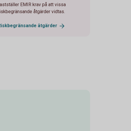
fastställer EMIR krav på att vissa
riskbegränsande åtgärder vidtas.
Riskbegränsande
åtgärder