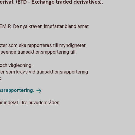
rivat (ETD - Exchange traded derivatives).
 EMIR. De nya kraven innefattar bland annat
kter som ska rapporteras till myndigheter.
seende transaktionsrapportering till
 och vägledning.
ter som krävs vid transaktionsrapportering
k.
nsrapportering.
är indelat i tre huvudområden: