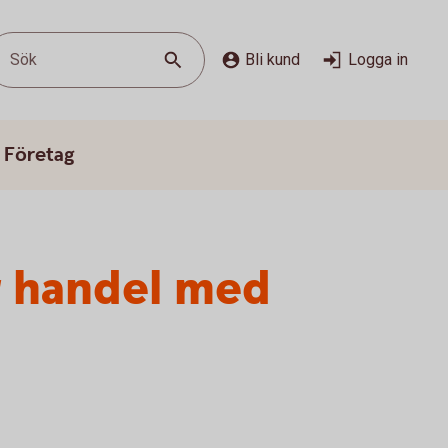
Sök
Bli kund
Logga in
 Företag
r handel med