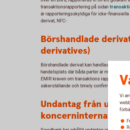
transaktionsrapportering på sidan
transakt
är rapporteringsskyldiga för icke-finansiell
derivat, NFC-.
Börshandlade deriva
derivatives)
Börshandlade derivat kan handlas antingen bil
handelsplats där båda parter är medlemmar ell
V
EMIR kraven om transaktions rapportering (s
säkerställande och timely confirmation gälle
Vi an
Undantag från utbyte
webbp
förbä
koncerninterna bola
F
R
Swedbank har erhållit undantag enligt EMIR ar