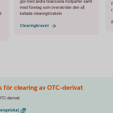
gör med andra finansiella motparter samt
med företag som överskrider den så
d
kallade clearingtröskeln.
Clearingkravet
för clearing av OTC-derivat
OTC-derivat.
engelska)