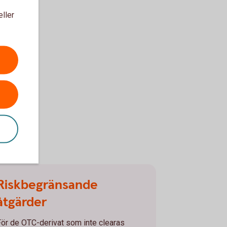
eller
Riskbegränsande
åtgärder
För de OTC-derivat som inte clearas