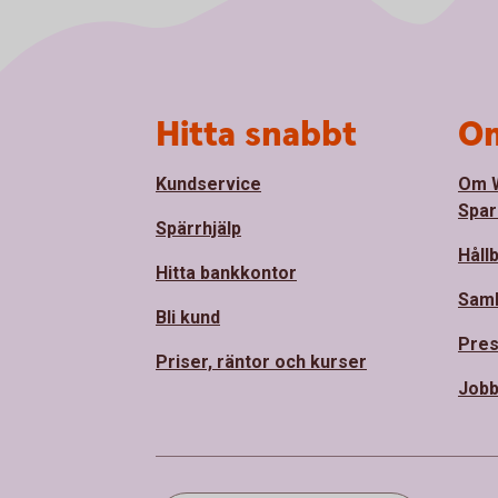
Sidfot
Hitta snabbt
Om
Kundservice
Om 
Spar
Spärrhjälp
Håll
Hitta bankkontor
Sam
Bli kund
Pre
Priser, räntor och kurser
Jobb