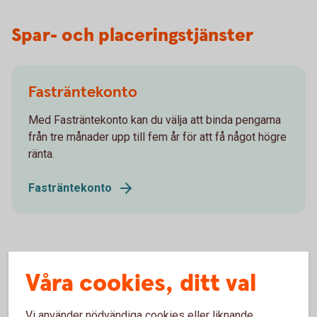
Spar- och placeringstjänster
Fasträntekonto
Med Fasträntekonto kan du välja att binda pengarna
från tre månader upp till fem år för att få något högre
ränta.
Fasträntekonto
Våra cookies, ditt val
Placeringskonto Företag
Fria uttag. Med Placeringskonto Företag skapar du
Vi använder nödvändiga cookies eller liknande