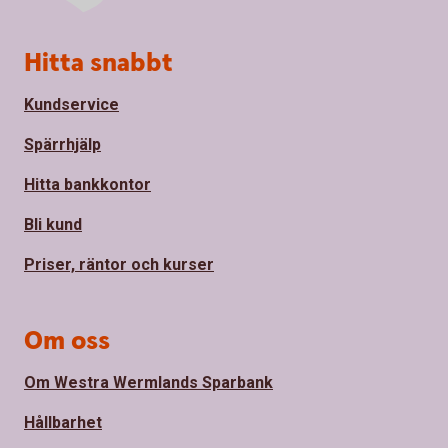
Sidfot
Hitta snabbt
Kundservice
Spärrhjälp
Hitta bankkontor
Bli kund
Priser, räntor och kurser
Om oss
Om Westra Wermlands Sparbank
Hållbarhet