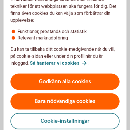
en ekonomisk buffert för ditt företag, samtidigt som
tekniker för att webbplatsen ska fungera för dig. Det
pengarna alltid finns tillgängliga.
finns även cookies du kan välja som förbättrar din
upplevelse:
Placeringskonto
Företag
Funktioner, prestanda och statistik
Relevant marknadsföring
Du kan ta tillbaka ditt cookie-medgivande när du vill,
på cookie-sidan eller under din profil när du är
Skogslikvidkonto eller skogskonto?
inloggad.
Så hanterar vi
cookies
.
Vi förklarar skillnaden.
Godkänn alla cookies
Skogslikvidkonto eller skogskonto? Vi förklarar
skillnaden
Bara nödvändiga cookies
Cookie-inställningar