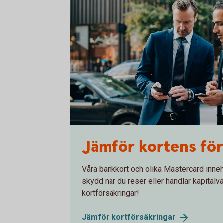
Two men in suits having a meeting
Jämför kortens för
Våra bankkort och olika Mastercard inneh
skydd när du reser eller handlar kapitalv
kortförsäkringar!
Jämför
kortförsäkringar