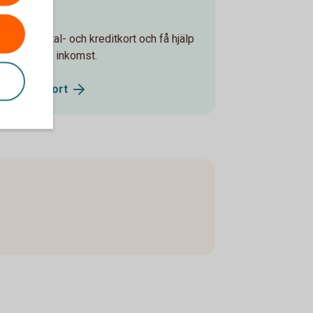
t
 ditt betal- och kreditkort och få hjälp
t står utan inkomst.
och
kreditkort