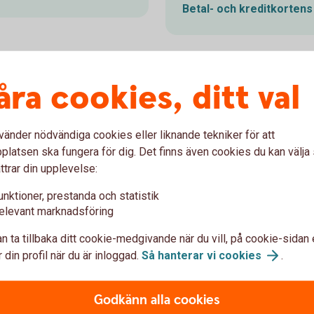
Betal- och kreditkorten
åra cookies, ditt val
vänder nödvändiga cookies eller liknande tekniker för att
latsen ska fungera för dig. Det finns även cookies du kan välj
ttrar din upplevelse:
unktioner, prestanda och statistik
elevant marknadsföring
n ta tillbaka ditt cookie-medgivande när du vill, på cookie-sidan 
 din profil när du är inloggad.
Så hanterar vi
cookies
.
664659685
d ditt kort
Skydd vid s
Godkänn alla cookies