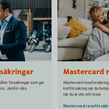
1282129534
säkringar
Mastercard 
åller försäkringar som ger
Mastercard reseförsäkring
aror. Jämför våra
kortförsäkring när du betal
när du är ute och reser.
Mastercard reseförsäk