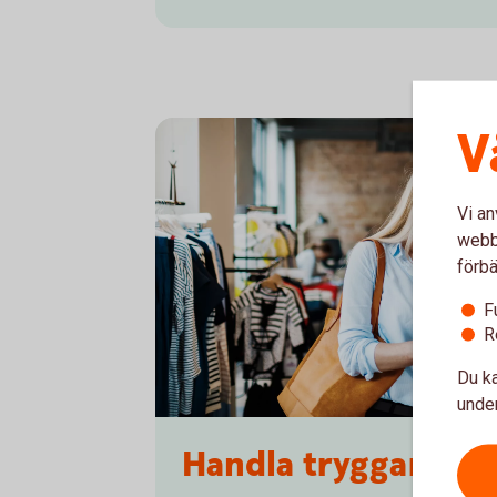
V
Vi an
webbp
förbä
F
R
Du ka
under
1153620594
Handla tryggare me