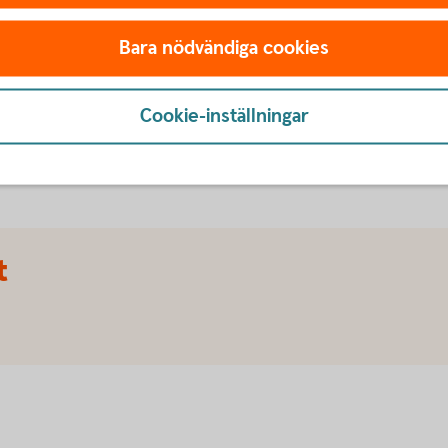
arbetslöshe
tkort kan ge dig möjlighet
ti om du hittar samma vara
Bara nödvändiga cookies
Ansök om betalningsskydd på
med fakturan om du plötslig
risgaranti och förlängd
Cookie-inställningar
Betalningsskydd betal- 
t