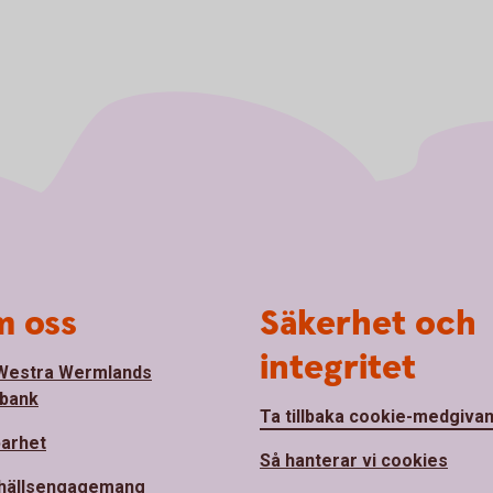
 oss
Säkerhet och
integritet
Westra Wermlands
bank
Ta tillbaka cookie-medgiva
barhet
Så hanterar vi cookies
hällsengagemang