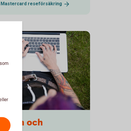
s Mastercard
reseförsäkring
a som
eller
jukdom och