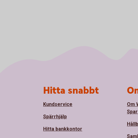
Sidfot
Hitta snabbt
Om
Kundservice
Om 
Spar
Spärrhjälp
Håll
Hitta bankkontor
Sam