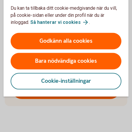
Vill du byta bank?
Du kan ta tillbaka ditt cookie-medgivande när du vill,
på cookie-sidan eller under din profil när du är
inloggad.
Så hanterar vi
cookies
.
Förutom att vi har de produkter och tjänster som du
behöver för att förenkla din vardag, sätter vi stort
värde på personlig service och
Godkänn alla cookies
samhällsengagemang. Vi återinvesterar i västra
Värmland genom sponsring och stöd till lokala
Bara nödvändiga cookies
föreningar och projekt. Vad är viktigt för dig?
Upptäck skillnaden med en lokal bank.
Cookie-inställningar
Bli kund hos Westra Wermlands
Sparbank