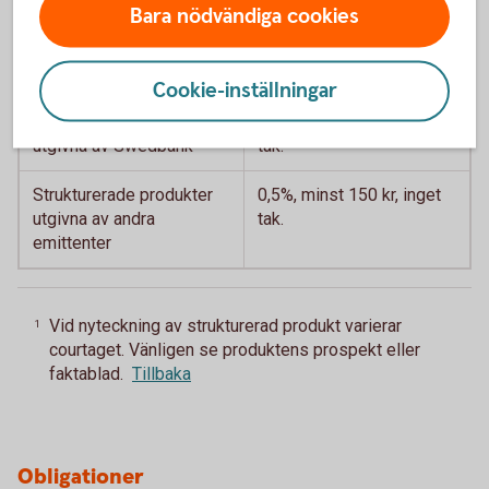
Bara nödvändiga cookies
Strukturerade produkter
Typ
Courtage
1
Cookie-inställningar
Strukturerade produkter
0,5%, minst 150 kr, inget
utgivna av Swedbank
tak.
Strukturerade produkter
0,5%, minst 150 kr, inget
utgivna av andra
tak.
emittenter
Vid nyteckning av strukturerad produkt varierar
1
courtaget. Vänligen se produktens prospekt eller
faktablad.
Tillbaka
Obligationer