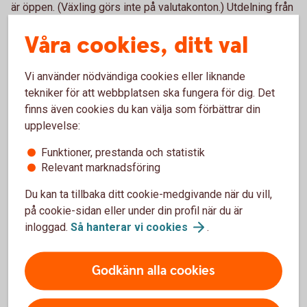
är öppen. (Växling görs inte på valutakonton.) Utdelning från
utländska aktier växlas automatiskt till SEK. Vid utdelning i
Våra cookies, ditt val
utländska depåbevis kan - utöver källskatt - administrativa
avgifter från tid till annan utgå i det utdelande bolagets
hemland, vilka i så fall dras från kundens konto i samband
Vi använder nödvändiga cookies eller liknande
med utdelningen.
tekniker för att webbplatsen ska fungera för dig. Det
finns även cookies du kan välja som förbättrar din
upplevelse:
Certifikat, Warranter och Räntebevis
Funktioner, prestanda och statistik
Relevant marknadsföring
Typ
Courtage
Du kan ta tillbaka ditt cookie-medgivande när du vill,
Certifikat, Warranter och
0,5%, minst 150 kr, inget
på cookie-sidan eller under din profil när du är
Räntebevis
tak.
inloggad.
Så hanterar vi
cookies
.
Teckningsrätter
0,5%, minst 150 kr, inget
tak.
Godkänn alla cookies