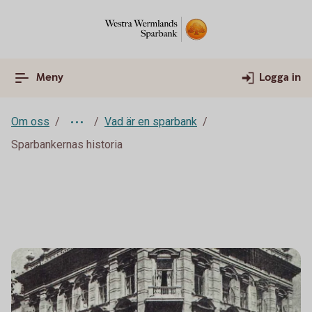
Meny
Logga in
Om oss
Vad är en sparbank
Sparbankernas historia