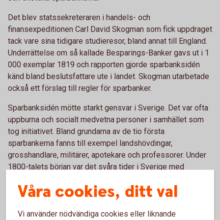
Det blev statssekreteraren i handels- och
finansexpeditionen Carl David Skogman som fick uppdraget
tack vare sina tidigare studieresor, bland annat till England.
Underrättelse om så kallade Besparings-Banker gavs ut i 1
000 exemplar 1819 och rapporten gjorde sparbanksidén
känd bland beslutsfattare ute i landet. Skogman utarbetade
också ett förslag till regler för sparbanker.
Sparbanksidén mötte starkt gensvar i Sverige. Det var ofta
uppburna och socialt medvetna personer i samhället som
tog initiativet. Bland grundarna av de tio första
sparbankerna fanns till exempel landshövdingar,
grosshandlare, militärer, apotekare och professorer. Under
1800-talets början var det svåra tider i Sverige med
ekonomisk kris och fattigdom efter att Finland förlorats till
Våra cookies, ditt val
Ryssland under 1809. Efter Napoleonkrigens slut 1815
hamnade Sverige i en depression.
Vi använder nödvändiga cookies eller liknande