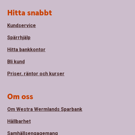
Sidfot
Hitta snabbt
Kundservice
Spärrhjälp
Hitta bankkontor
Bli kund
Priser, räntor och kurser
Om oss
Om Westra Wermlands Sparbank
Hållbarhet
Samhällsengagemang