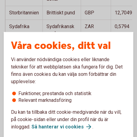
Storbritannien
Brittiskt pund
GBP
12,7049
Sydafrika
Sydafrikansk
ZAR
0,5794
rand
Våra cookies, ditt val
Thailand
Thailänsk bath
THB
0,2840
Vi använder nödvändiga cookies eller liknande
Tjeckien
Tjeckisk krona
CZK
0,4483
tekniker för att webbplatsen ska fungera för dig. Det
finns även cookies du kan välja som förbättrar din
Turkiet
Turkisk lira
TRY
0,1960
upplevelse:
Ungern
Ungersk forint
HUF
0,0298
Funktioner, prestanda och statistik
Relevant marknadsföring
USA
Amerikansk
USD
9,4142
dollar
Du kan ta tillbaka ditt cookie-medgivande när du vill,
på cookie-sidan eller under din profil när du är
inloggad.
Så hanterar vi
cookies
.