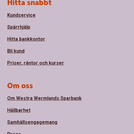
Sidfot
Hitta snabbt
Kundservice
Spärrhjälp
Hitta bankkontor
Bli kund
Priser, räntor och kurser
Om oss
Om Westra Wermlands Sparbank
Hållbarhet
Samhällsengagemang