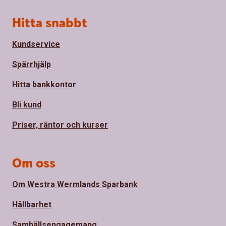
Sidfot
Hitta snabbt
Kundservice
Spärrhjälp
Hitta bankkontor
Bli kund
Priser, räntor och kurser
Om oss
Om Westra Wermlands Sparbank
Hållbarhet
Samhällsengagemang