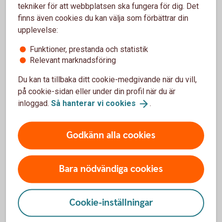
tekniker för att webbplatsen ska fungera för dig. Det
Ibland tar livet en oväntad vändning och det är bra att
finns även cookies du kan välja som förbättrar din
ha gjort förberedelser för dina anhöriga innan.
upplevelse:
Funktioner, prestanda och statistik
Relevant marknadsföring
Framtidsfullmakt – fullmakt för
framtiden
Du kan ta tillbaka ditt cookie-medgivande när du vill,
Testamente och gåvobrev – vad
gäller?
på cookie-sidan eller under din profil när du är
inloggad.
Så hanterar vi
cookies
.
Arvsrätt och arvsklasser – vem ärver
mig?
Godkänn alla cookies
Bara nödvändiga cookies
Separera eller skilja sig
Ibland håller kärleken inte livet ut. När ett
Cookie-inställningar
gemensamt liv tar slut, vid en separation eller
skilsmässa, kan det uppstå en del frågor. Kanske