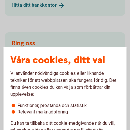
Hitta ditt
bankkontor
Ring oss
Ring oss för att få hjälp med företagets affärer.
Våra cookies, ditt val
Ring 0570-848 00
Vi använder nödvändiga cookies eller liknande
tekniker för att webbplatsen ska fungera för dig. Det
finns även cookies du kan välja som förbättrar din
upplevelse:
Försäkringsgivare
Funktioner, prestanda och statistik
Relevant marknadsföring
Du kan ta tillbaka ditt cookie-medgivande när du vill,
Swedbank Försäkring
AB
på cookie-sidan eller under din profil när du är