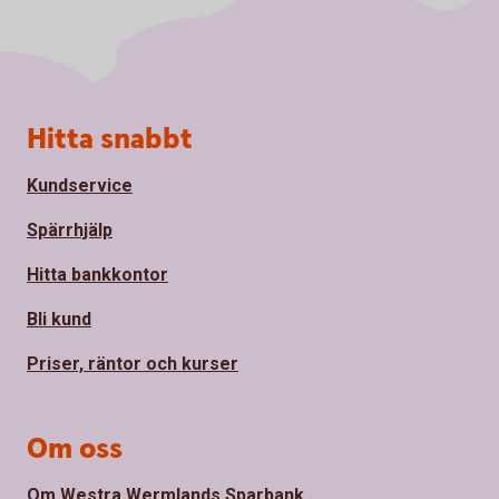
Sidfot
Hitta snabbt
Kundservice
Spärrhjälp
Hitta bankkontor
Bli kund
Priser, räntor och kurser
Om oss
Om Westra Wermlands Sparbank