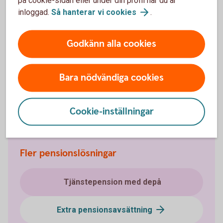
inloggad.
Så hanterar vi
cookies
.
Hjälp med placering
Godkänn alla cookies
Placera din
pension
Bara nödvändiga cookies
Möjliga investeringar i
försäkringsdepå
Cookie-inställningar
Fler pensionslösningar
Tjänstepension med depå
Extra pensionsavsättning