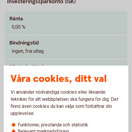
Investeringssparkonto (ISK)
Ränta
0,00 %
Bindningstid
Ingen, fria uttag.
Minsta insättning
Våra cookies, ditt val
0 kr
Årsavgift
Vi använder nödvändiga cookies eller liknande
tekniker för att webbplatsen ska fungera för dig. Det
0 kr
1
finns även cookies du kan välja som förbättrar din
upplevelse:
Vid investering i fond och värdepapper
Tillbaka
1
Funktioner, prestanda och statistik
tillkommer fondavgift och courtage. Väljer du
Relevant marknadsföring
en annan värdepapperstjänst än