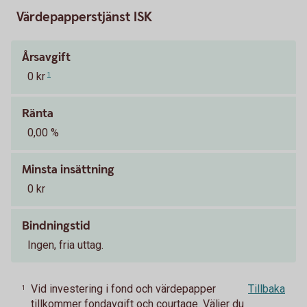
Värdepapperstjänst ISK
Årsavgift
0 kr
1
Ränta
0,00 %
Minsta insättning
0 kr
Bindningstid
Ingen, fria uttag.
Vid investering i fond och värdepapper
Tillbaka
1
tillkommer fondavgift och courtage. Väljer du