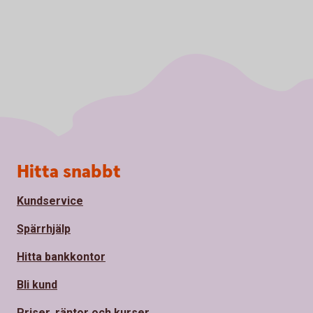
Sidfot
Hitta snabbt
Kundservice
Spärrhjälp
Hitta bankkontor
Bli kund
Priser, räntor och kurser