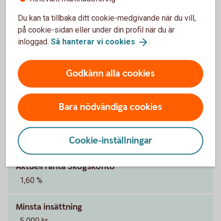
Värdepapperstjänst Bas betalar du en
Du kan ta tillbaka ditt cookie-medgivande när du vill,
depåavgift.
på cookie-sidan eller under din profil när du är
inloggad.
Så hanterar vi
cookies
.
Värdepapperstjänst
ISK
Godkänn alla cookies
Sparkonton för skogsägare
Bara nödvändiga cookies
Skogskonto
Cookie-inställningar
Aktuell ränta Skogskonto
1,60 %
Minsta insättning
5 000 kr