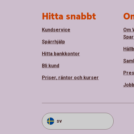
Sidfot
Hitta snabbt
Om
Kundservice
Om 
Spar
Spärrhjälp
Håll
Hitta bankkontor
Sam
Bli kund
Pre
Priser, räntor och kurser
Jobb
sv