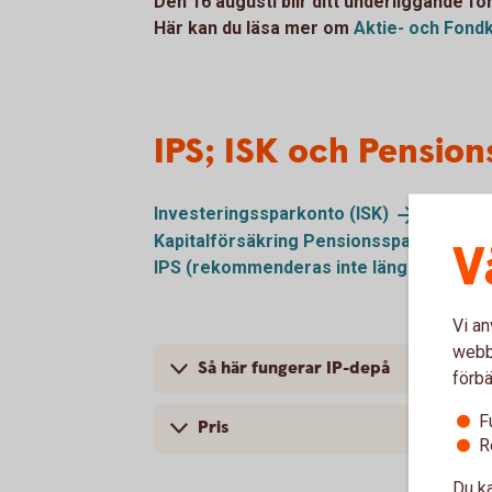
Den 16 augusti blir ditt underliggande fö
Här kan du läsa mer om
Aktie- och
Fond
IPS; ISK och Pension
Investeringssparkonto
(ISK)
Kapitalförsäkring Pensionsspar
Privat
V
IPS (rekommenderas inte längre som
pe
Vi an
webbp
Så här fungerar IP-depå
förbä
F
Pris
R
Du ka