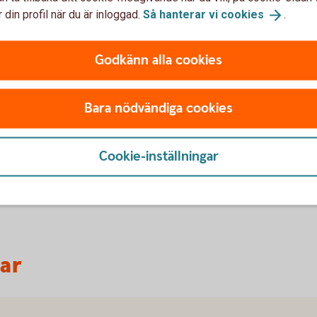
 din profil när du är inloggad.
Så hanterar vi
cookies
.
Godkänn alla cookies
Ring oss
Bara nödvändiga cookies
r vi dig.
Öppet vardagar 08.00-18.00
Cookie-inställningar
Ring 0570-848 00
var