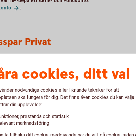
rvar i IP-depå ett Aktie- och Fondkonto.
konto
.
sspar Privat
åra cookies, ditt val
nsionssparande)
vänder nödvändiga cookies eller liknande tekniker för att
latsen ska fungera för dig. Det finns även cookies du kan välj
ttrar din upplevelse:
unktioner, prestanda och statistik
elevant marknadsföring
n ta tillbaka ditt cookie-medgivande när du vill, på cookie-sidan 