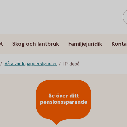
et
Skog och lantbruk
Familjejuridik
Konta
Våra värdepapperstjänster
IP-depå
Se över ditt
pensionssparande