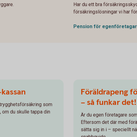
yggare.
Har du ett bra försäkringssky
försäkringslösningar vi har för
Pension för
egenföretaga
a-kassan
Föräldrapeng fö
– så funkar det!
 trygghetsförsäkring som
, om du skulle tappa din
Är du egen företagare som s
Eftersom det där med förä
sätta sig in i – speciellt n
snabbguide.