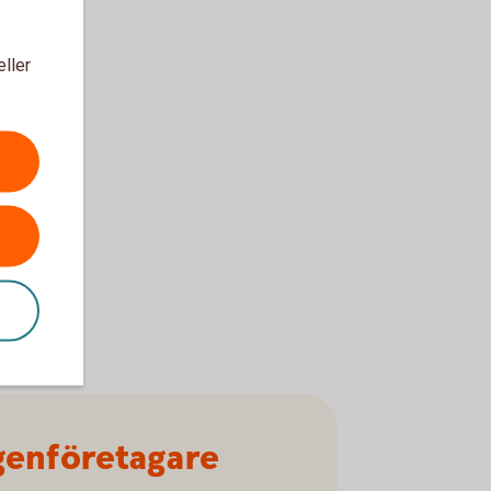
eller
genföretagare