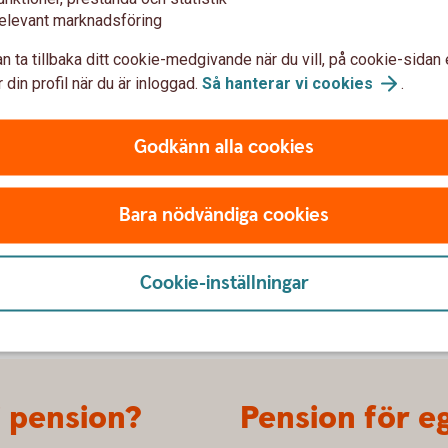
elevant marknadsföring
n ta tillbaka ditt cookie-medgivande när du vill, på cookie-sidan 
n
 din profil när du är inloggad.
Så hanterar vi
cookies
.
 vilka saknas?
ste
Godkänn alla cookies
n bra grund.
Bara nödvändiga cookies
er dig att hitta ett upplägg som passar just ditt
Cookie-inställningar
i pension?
Pension för e