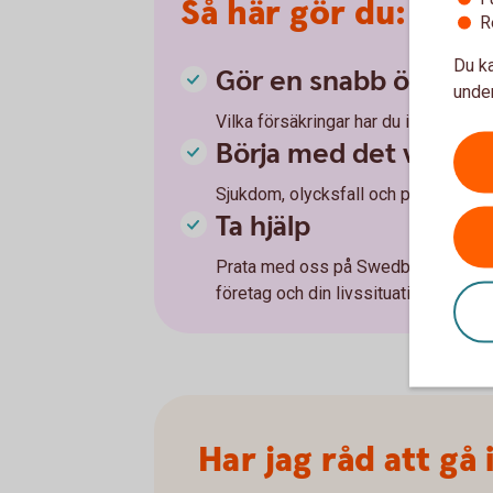
Så här gör du:
R
Du ka
Gör en snabb översy
under
Vilka försäkringar har du idag – och
Börja med det viktiga
Sjukdom, olycksfall och pension är e
Ta hjälp
Prata med oss på Swedbank – vi hjälp
företag och din livssituation.
Har jag råd att gå 