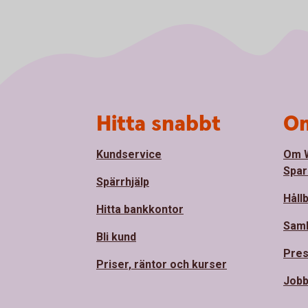
Sidfot
Hitta snabbt
Om
Kundservice
Om 
Spar
Spärrhjälp
Håll
Hitta bankkontor
Sam
Bli kund
Pre
Priser, räntor och kurser
Jobb