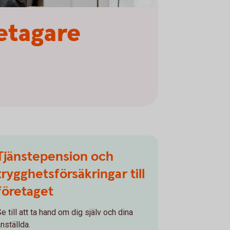
etagare
Tjänstepension och
trygghetsförsäkringar till
företaget
e till att ta hand om dig själv och dina
nställda.