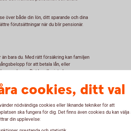
se över både din lön, ditt sparande och dina
ttre förutsättningar när du blir pensionär.
 än bara du. Med rätt försäkring kan familjen
ngsbelopp för att betala lån, eller
lara vardagen. Det handlar inte bara om
 för dem du bryr dig om.
åra cookies, ditt val
vänder nödvändiga cookies eller liknande tekniker för att
latsen ska fungera för dig. Det finns även cookies du kan välj
ttrar din upplevelse:
unktioner, prestanda och statistik