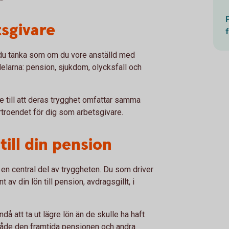
tsgivare
r du tänka som om du vore anställd med
 delarna: pension, sjukdom, olycksfall och
 till att deras trygghet omfattar samma
rtroendet för dig som arbetsgivare.
till din pension
n central del av tryggheten. Du som driver
 av din lön till pension, avdragsgillt, i
 att ta ut lägre lön än de skulle ha haft
både den framtida pensionen och andra