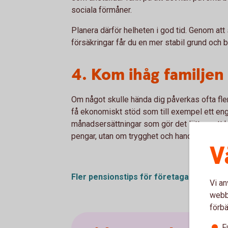
sociala förmåner.
Planera därför helheten i god tid. Genom att 
försäkringar får du en mer stabil grund och bä
4. Kom ihåg familjen
Om något skulle hända dig påverkas ofta fler
få ekonomiskt stöd som till exempel ett engå
månadsersättningar som gör det lättare att k
pengar, utan om trygghet och handlingsfrihet
V
Fler pensionstips för
företagare
Vi an
webbp
förbä
F