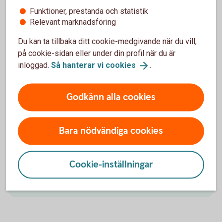
Funktioner, prestanda och statistik
Relevant marknadsföring
Du kan ta tillbaka ditt cookie-medgivande när du vill,
på cookie-sidan eller under din profil när du är
inloggad.
Så hanterar vi
cookies
.
1153620594
Godkänn alla cookies
När du handlar med ditt kort
Våra kreditkort innehåller olika köpförsäkringar. Med
Bara nödvändiga cookies
drulleförsäkring, allriskförsäkring, prisgaranti och
förlängd garanti får du extra skydd och flexibilitet.
Cookie-inställningar
Drulleförsäkring, allriskförsäkring, prisgaranti
och förlängd
garanti