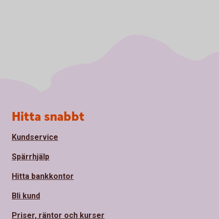
Sidfot
Hitta snabbt
Kundservice
Spärrhjälp
Hitta bankkontor
Bli kund
Priser, räntor och kurser