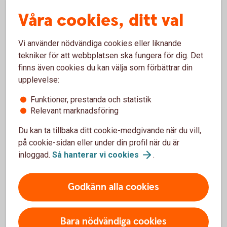
Hållbarhet i
fonder
Våra cookies, ditt val
Swedbank Roburs
hållbarhetsarbete
Vi använder nödvändiga cookies eller liknande
tekniker för att webbplatsen ska fungera för dig. Det
finns även cookies du kan välja som förbättrar din
upplevelse:
Fondinspiration
Funktioner, prestanda och statistik
Relevant marknadsföring
Du kan ta tillbaka ditt cookie-medgivande när du vill,
Aktiellt
på cookie-sidan eller under din profil när du är
Dagliga bolagsanalyser, börskommentarer,
inloggad.
Så hanterar vi
cookies
.
aktierekommendationer, förvaltarkommentarer och
tips runt pension och privatekonomi.
Godkänn alla cookies
Aktiellt
(swedbank-aktiellt.se)
Bara nödvändiga cookies