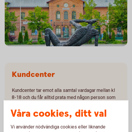
Kundcenter
Kundcenter tar emot alla samtal vardagar mellan kl
8-18 och du får alltid prata med någon person som
jobbar på banken.
Våra cookies, ditt val
Du har tre val när du ringer oss:
Vi använder nödvändiga cookies eller liknande
Telefonbanken Självbetjäning.