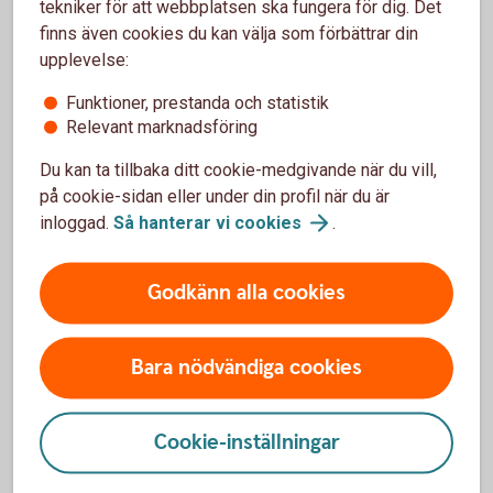
tekniker för att webbplatsen ska fungera för dig. Det
Öppet dygnet runt. Välj 1#
finns även cookies du kan välja som förbättrar din
Telefonbanken Personlig Service.
upplevelse:
Öppet vardagar 8-18. Välj 2#
Kundcenter.
Funktioner, prestanda och statistik
Öppet vardagar 8-18. Välj 3#
Relevant marknadsföring
Du kan ta tillbaka ditt cookie-medgivande när du vill,
på cookie-sidan eller under din profil när du är
Ring Kundcenter 0570-848 00
inloggad.
Så hanterar vi
cookies
.
Godkänn alla cookies
Bara nödvändiga cookies
Boka tid
Cookie-inställningar
Här kan du enkelt boka tid för möten och rådgivning i