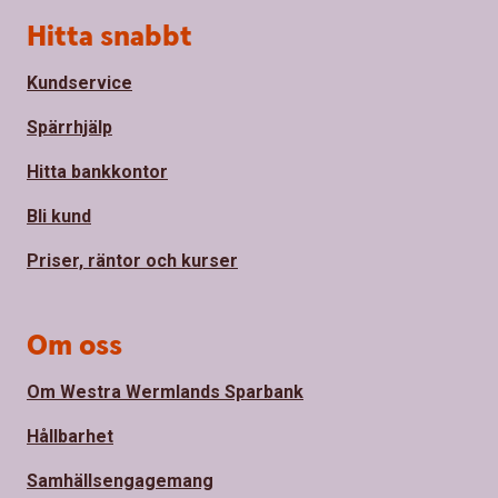
Sidfot
Hitta snabbt
Kundservice
Spärrhjälp
Hitta bankkontor
Bli kund
Priser, räntor och kurser
Om oss
Om Westra Wermlands Sparbank
Hållbarhet
Samhällsengagemang