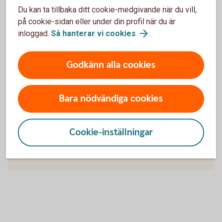
Faktablad för de värdepapper som du kan köpa via
Du kan ta tillbaka ditt cookie-medgivande när du vill,
Swedbank och sparbankerna hittar du genom att söka fram
på cookie-sidan eller under din profil när du är
dem i sökfunktionen här nedan.
inloggad.
Så hanterar vi
cookies
.
Lista med Swedbanks
faktablad
Godkänn alla cookies
Bara nödvändiga cookies
För att se detta innehåll behöver du först
godkänna cookies för Funktioner, prestanda
och statistik.
Cookie-inställningar
Inställningar för cookies