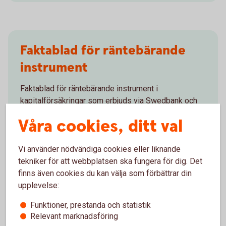
Faktablad för räntebärande
instrument
Faktablad för räntebärande instrument i
kapitalförsäkringar som erbjuds via Swedbank och
sparbankerna
Våra cookies, ditt val
Faktablad räntebärande papper (pdf)
Vi använder nödvändiga cookies eller liknande
tekniker för att webbplatsen ska fungera för dig. Det
finns även cookies du kan välja som förbättrar din
upplevelse:
Faktablad för värdepapper
Funktioner, prestanda och statistik
Relevant marknadsföring