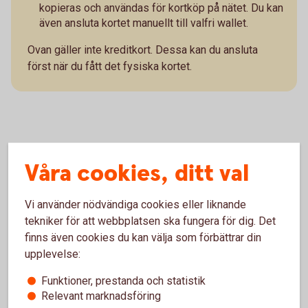
kopieras och användas för kortköp på nätet. Du kan
även ansluta kortet manuellt till valfri wallet.
Ovan gäller inte kreditkort. Dessa kan du ansluta
först när du fått det fysiska kortet.
Wallets endast för bankkort
Våra cookies, ditt val
Mastercard Click to Pay
Vi använder nödvändiga cookies eller liknande
tekniker för att webbplatsen ska fungera för dig. Det
Anslut till Mastercard Click to Pay och slipp knappa
finns även cookies du kan välja som förbättrar din
in ditt kortnummer när du handlar online. Välj vilka
upplevelse:
kort du vill ansluta, betala med det du vill.
Funktioner, prestanda och statistik
Gäller endast för våra bankkort Mastercard.
Relevant marknadsföring