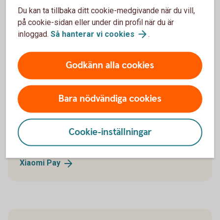
Du kan ta tillbaka ditt cookie-medgivande när du vill,
Mastercard Click to
Pay
på cookie-sidan eller under din profil när du är
inloggad.
Så hanterar vi
cookies
.
Godkänn alla cookies
Xiaomi Pay
Xiaomi är smartklockor som du kan betala med i
Bara nödvändiga cookies
butik. Du ansluter enkelt ditt kort och betalar sedan
säkert med din smartklocka.
Cookie-inställningar
Gäller endast för våra bankkort Mastercard.
Xiaomi
Pay