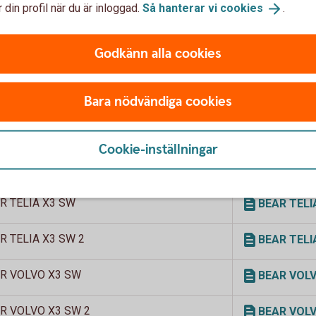
 din profil när du är inloggad.
Så hanterar vi
cookies
.
R HM X8 SW 2
BEAR HM X8 
Godkänn alla cookies
R HM X8 SW 3
BEAR HM X8 
R SSABA X5 SW 2
BEAR SSABA
Bara nödvändiga cookies
R SSABA X8 SW 2
BEAR SSABA
Cookie-inställningar
R SSABA X8 SW 3
BEAR SSABA
R TELIA X3 SW
BEAR TELIA 
R TELIA X3 SW 2
BEAR TELIA 
R VOLVO X3 SW
BEAR VOLVO
R VOLVO X3 SW 2
BEAR VOLVO 