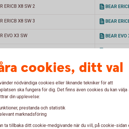
R ERICB X8 SW 2
BEAR ERICB 
R ERICB X8 SW 3
BEAR ERICB 
R EVO X3 SW
BEAR EVO X3
R EVO X3 SW 2
BEAR EVO X3
åra cookies, ditt val
R HM X3 SW
BEAR HM X3 
R HM X3 SW 2
BEAR HM X3 
vänder nödvändiga cookies eller liknande tekniker för att
latsen ska fungera för dig. Det finns även cookies du kan välj
R HM X5 SW
BEAR HM X5 
ttrar din upplevelse:
unktioner, prestanda och statistik
R HM X5 SW 2
BEAR HM X5 
elevant marknadsföring
R HM X8 SW
BEAR HM X8 
n ta tillbaka ditt cookie-medgivande när du vill, på cookie-sidan 