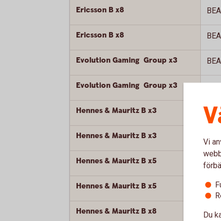
Ericsson B x8
BEA
Ericsson B x8
BEA
Evolution Gaming Group x3
BEA
Evolution Gaming Group x3
BEA
V
Hennes & Mauritz B x3
BEA
Hennes & Mauritz B x3
BEA
Vi an
webbp
Hennes & Mauritz B x5
BEA
förbä
F
Hennes & Mauritz B x5
BEA
R
Hennes & Mauritz B x8
BEA
Du ka