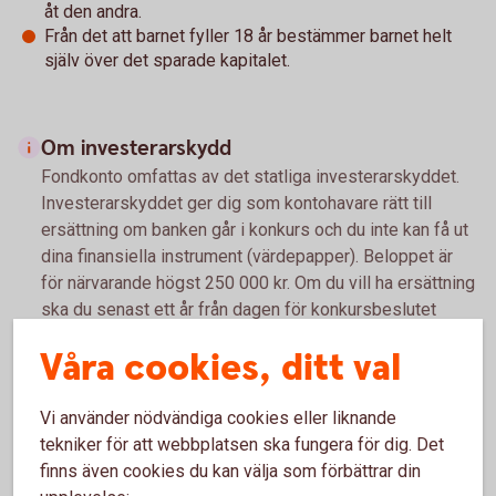
åt den andra.
Från det att barnet fyller 18 år bestämmer barnet helt
själv över det sparade kapitalet.
Om investerarskydd
Fondkonto omfattas av det statliga investerarskyddet.
Investerarskyddet ger dig som kontohavare rätt till
ersättning om banken går i konkurs och du inte kan få ut
dina finansiella instrument (värdepapper). Beloppet är
för närvarande högst 250 000 kr. Om du vill ha ersättning
ska du senast ett år från dagen för konkursbeslutet
vända dig till Riksgälden, som beslutar om och betalar ut
Våra cookies, ditt val
ersättningen.
Riksgälden betalar ut ersättning inom 7 arbetsdagar från
Vi använder nödvändiga cookies eller liknande
den dag banken försattes i konkurs eller
tekniker för att webbplatsen ska fungera för dig. Det
Finansinspektionen beslutade att garantin ska träda in.
finns även cookies du kan välja som förbättrar din