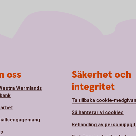
 oss
Säkerhet och
integritet
Westra Wermlands
bank
Ta tillbaka cookie-medgiva
barhet
Så hanterar vi cookies
hällsengagemang
Behandling av personuppgif
ss