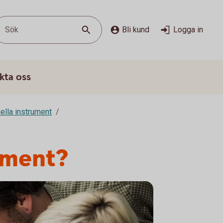
Sök
Bli kund
Logga in
kta oss
ella instrument
ument?