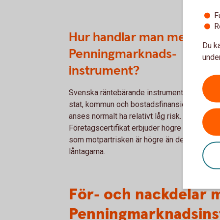
F
R
Hur handlar man med
Du ka
Penningmarknads-
under
instrument?
Svenska räntebärande instrument utgivna av
stat, kommun och bostadsfinansieringsbola
anses normalt ha relativt låg risk.
Företagscertifikat erbjuder högre ränta samt
som motpartrisken är högre än de förstnäm
låntagarna.
För- och nackdelar 
Penningmarknadsin