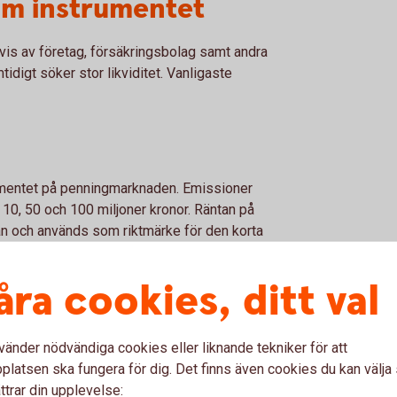
om instrumentet
is av företag, försäkringsbolag samt andra
tidigt söker stor likviditet. Vanligaste
umentet på penningmarknaden. Emissioner
 10, 50 och 100 miljoner kronor. Räntan på
tan och används som riktmärke för den korta
åra cookies, ditt val
 och företagens instrument för att låna
vänder nödvändiga cookies eller liknande tekniker för att
är 1 miljon och priset på ett
latsen ska fungera för dig. Det finns även cookies du kan välj
ttrar din upplevelse: