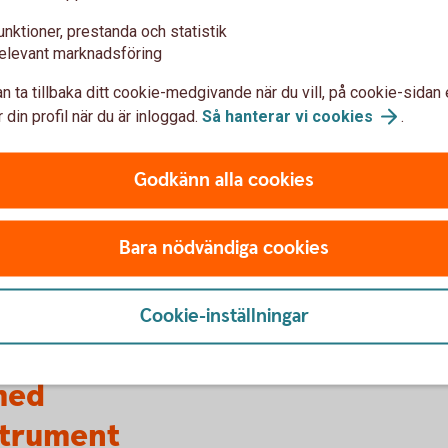
unktioner, prestanda och statistik
elevant marknadsföring
Vad tar jag för risk?
Va
n ta tillbaka ditt cookie-medgivande när du vill, på cookie-sidan 
 din profil när du är inloggad.
Så hanterar vi
cookies
.
Svenska räntebärande instrument utgivna av
Den 
stat, kommun och bostadsfinansieringsbolag
före
anses normalt ha relativt låg risk.
lägr
Godkänn alla cookies
Företagscertifikat erbjuder högre ränta samtidigt
erhå
g
som motpartrisken är högre än de förstnämnda
Mell
låntagarna.
stat
Bara nödvändiga cookies
idigt
nda
Cookie-inställningar
med
strument