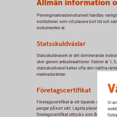
Allmän information 
Penningmarknadsinstrument handlas vanligtv
institutioner som vill placera kort tid och sam
instrumenten är:
Statsskuldväxlar
Statsskuldväxeln är det dominerande instr
sker genom anbudsauktioner. Valörer är 1, 5,
statsskuldväxel kallas ofta den riskfria rän
marknadsräntan.
V
Företagscertifikat
Företagscertifikat är ett löpande skuldebrev
Vi an
pengar på kort sikt. Lägsta placeringsbelopp 
webbp
företagscertifikat uttrycks som årsränta.
förbä