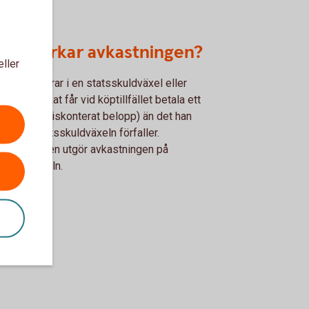
d påverkar avkastningen?
eller
som placerar i en statsskuldväxel eller
tagscertifikat får vid köptillfället betala ett
e belopp (diskonterat belopp) än det han
ller när statsskuldväxeln förfaller.
anskillnaden utgör avkastningen på
sskuldväxeln.