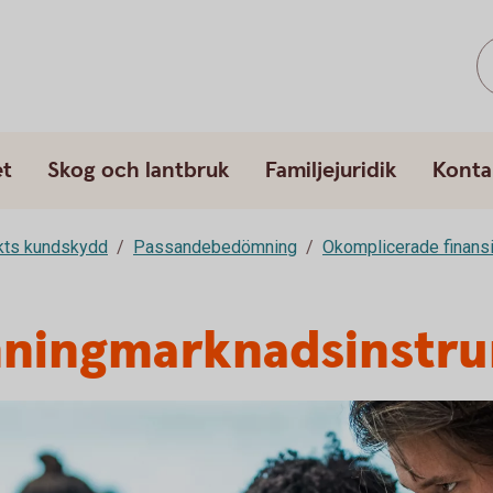
et
Skog och lantbruk
Familjejuridik
Konta
rkts kundskydd
Passandebedömning
Okomplicerade finansi
enningmarknadsinstr