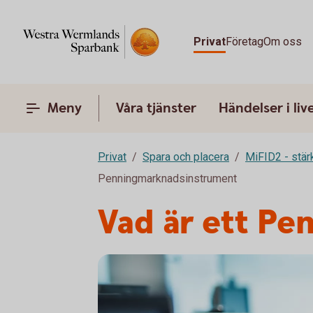
Privat
Företag
Om oss
Meny
Våra tjänster
Händelser i liv
Privat
Spara och placera
MiFID2 - stä
Penningmarknadsinstrument
Vad är ett P