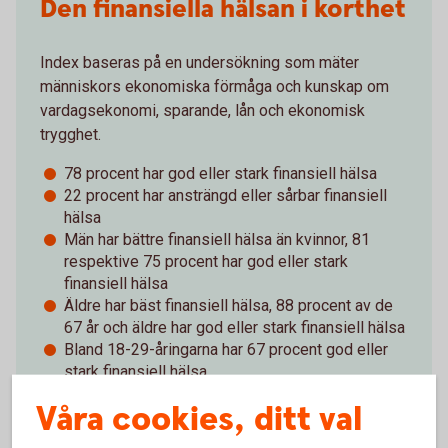
Den finansiella hälsan i korthet
Index baseras på en undersökning som mäter
människors ekonomiska förmåga och kunskap om
vardagsekonomi, sparande, lån och ekonomisk
trygghet.
78 procent har god eller stark finansiell hälsa
22 procent har ansträngd eller sårbar finansiell
hälsa
Män har bättre finansiell hälsa än kvinnor, 81
respektive 75 procent har god eller stark
finansiell hälsa
Äldre har bäst finansiell hälsa, 88 procent av de
67 år och äldre har god eller stark finansiell hälsa
Bland 18-29-åringarna har 67 procent god eller
stark finansiell hälsa
Våra cookies, ditt val
Index för finansiell hälsa - läs hela rapporten
(pdf)