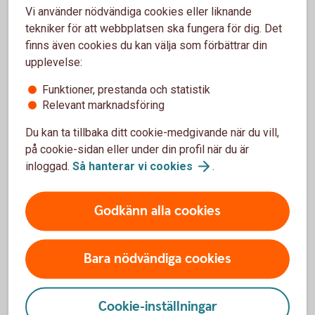
Vi använder nödvändiga cookies eller liknande
tekniker för att webbplatsen ska fungera för dig. Det
Pressmeddelande - Tendenser till återhämtning
finns även cookies du kan välja som förbättrar din
för
hushållen
upplevelse:
Funktioner, prestanda och statistik
Relevant marknadsföring
Du kan ta tillbaka ditt cookie-medgivande när du vill,
Det här är finansiell hälsa
på cookie-sidan eller under din profil när du är
inloggad.
Så hanterar vi
cookies
.
Vårt index tar avstamp i FN:s definition av
ekonomisk hälsa: ”att känna sig trygg i sin
Godkänn alla cookies
privatekonomi, ha kontroll, motståndskraft och
ekonomisk frihet”:
En privatekonomi som varje månad innebär högre
Bara nödvändiga cookies
inkomst än utgifter
Försäkringar som skyddar privatekonomin, som
a-kassa och hemförsäkring
Cookie-inställningar