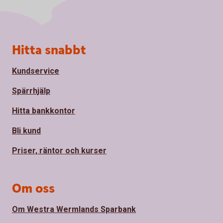
Sidfot
Hitta snabbt
Kundservice
Spärrhjälp
Hitta bankkontor
Bli kund
Priser, räntor och kurser
Om oss
Om Westra Wermlands Sparbank