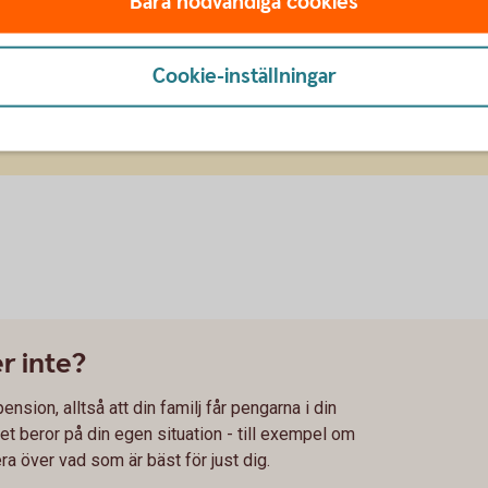
Bara nödvändiga cookies
 din pension?
 dig genom att gå i genom uttagsreglerna för
Cookie-inställningar
 kan ta ut din pension.
r inte?
sion, alltså att din familj får pengarna i din
t beror på din egen situation - till exempel om
era över vad som är bäst för just dig.