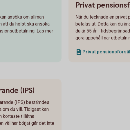
Privat pensions
t kan ansöka om allmän
När du tecknade en privat 
 att du helst ska ansöka
betalas ut. Detta kan du änd
ensionsutbetalning. Läs mer
du är 55 år - tidsbegränsade
göra uppehåll när utbetalni
Privat pensionsförsäk
rande (IPS)
parande (IPS) bestämdes
 om du vill. Tidigast kan
 kortaste tillåtna
n väl har börjat går det inte