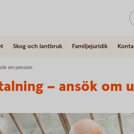
et
Skog och lantbruk
Familjejuridik
Konta
sök om pension
alning – ansök om u