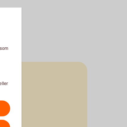
a som
eller