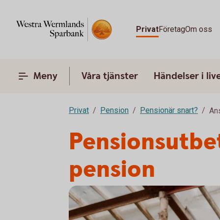
Privat
Företag
Om oss
Meny
Våra tjänster
Händelser i liv
Privat
Pension
Pensionär snart?
An
Pensionsutbet
pension