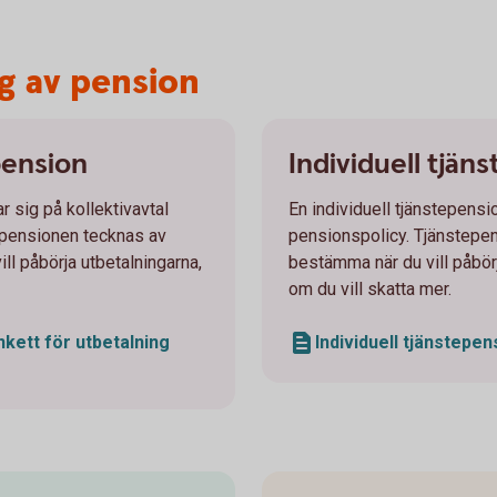
g av pension
pension
Individuell tjän
r sig på kollektivavtal
En individuell tjänstepensi
epensionen tecknas av
pensionspolicy. Tjänstepen
ll påbörja utbetalningarna,
bestämma när du vill påbörj
om du vill skatta mer.
nkett för utbetalning
Individuell tjänstepen