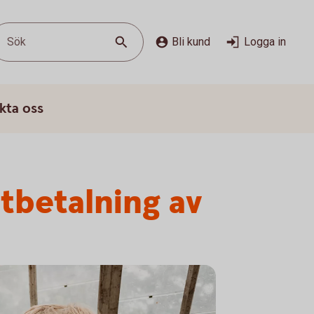
Sök
Bli kund
Logga in
kta oss
tbetalning av