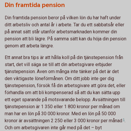
Din framtida pension
Din framtida pension beror på vilken lön du har haft under
ditt arbetsliv och antal år i arbete. Tar du ett sabbatsår eller
på annat sätt står utanför arbetsmarknaden kommer din
pension att bli lägre. På samma sätt kan du höja din pension
genom att arbeta längre.
Ett annat bra tips är att hålla koll på din tjänstepension från
start, det vill säga se till att din arbetsgivare erbjuder
tjänstepension. Även om många inte tänker på det är det
den viktigaste löneförmånen. Om ditt jobb inte ger dig
tjänstepension, försök få din arbetsgivare att göra det, eller
förhandla om att bli kompenserad så att du kan sätta upp
ett eget sparande på motsvarande belopp. Avsättningen till
tjänstepension är 1 350 eller 1 800 kronor per månad om
man har en lön på 30 000 kronor. Med en lön på 50 000
kronor är avsättningen 2 250 eller 3 000 kronor per
månad
1
.
Och om arbetsgivaren inte går med på det – byt