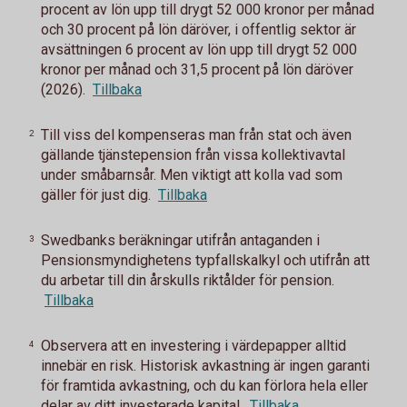
procent av lön upp till drygt 52 000 kronor per månad
och 30 procent på lön däröver, i offentlig sektor är
avsättningen 6 procent av lön upp till drygt 52 000
kronor per månad och 31,5 procent på lön däröver
(2026).
Tillbaka
Till viss del kompenseras man från stat och även
2
gällande tjänstepension från vissa kollektivavtal
under småbarnsår. Men viktigt att kolla vad som
gäller för just dig.
Tillbaka
Swedbanks beräkningar utifrån antaganden i
3
Pensionsmyndighetens typfallskalkyl och utifrån att
du arbetar till din årskulls riktålder för pension.
Tillbaka
Observera att en investering i värdepapper alltid
4
innebär en risk. Historisk avkastning är ingen garanti
för framtida avkastning, och du kan förlora hela eller
delar av ditt investerade kapital.
Tillbaka