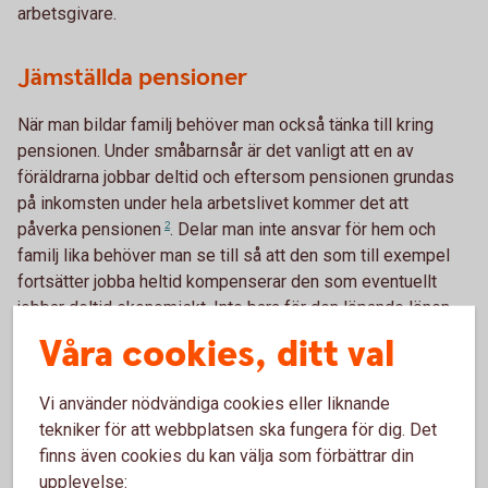
arbetsgivare.
Jämställda pensioner
När man bildar familj behöver man också tänka till kring
pensionen. Under småbarnsår är det vanligt att en av
föräldrarna jobbar deltid och eftersom pensionen grundas
på inkomsten under hela arbetslivet kommer det att
påverka
pensionen
2
. Delar man inte ansvar för hem och
familj lika behöver man se till så att den som till exempel
fortsätter jobba heltid kompenserar den som eventuellt
jobbar deltid ekonomiskt. Inte bara för den löpande lönen
varje månad utan också för den lägre avsättning till pension
Våra cookies, ditt val
som sker till följd av det. Man kan till exempel föra över
pensionsrätter eller spara till pension i den andras namn.
Vi använder nödvändiga cookies eller liknande
På så sätt ökar man förutsättningarna för en hållbar
tekniker för att webbplatsen ska fungera för dig. Det
ekonomi genom hela livet för båda två.
finns även cookies du kan välja som förbättrar din
upplevelse: