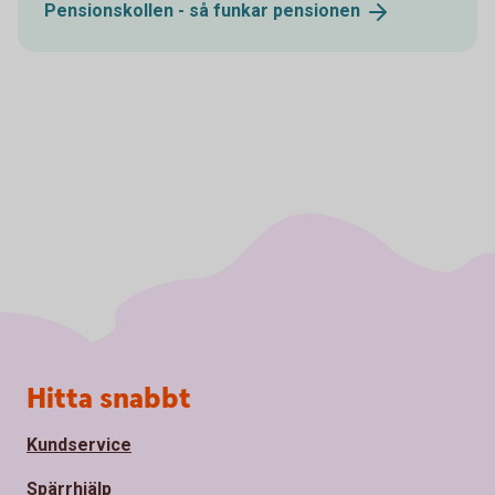
Pensionskollen - så funkar
pensionen
Sidfot
Hitta snabbt
Kundservice
Spärrhjälp