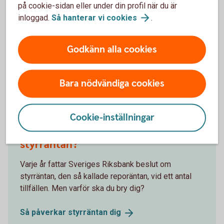
på cookie-sidan eller under din profil när du är
löpande omvärldsanalyser.
inloggad.
Så hanterar vi
cookies
.
Swedbank
makroanalys
Godkänn alla cookies
Bara nödvändiga cookies
Andra läser också
Cookie-inställningar
Varför ska man bry sig om
styrräntan?
Varje år fattar Sveriges Riksbank beslut om
styrräntan, den så kallade reporäntan, vid ett antal
tillfällen. Men varför ska du bry dig?
Så påverkar styrräntan
dig