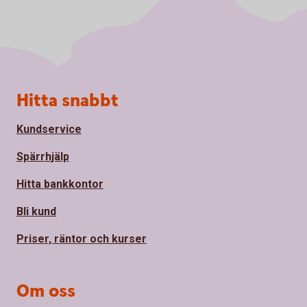
Sidfot
Hitta snabbt
Kundservice
Spärrhjälp
Hitta bankkontor
Bli kund
Priser, räntor och kurser
Om oss