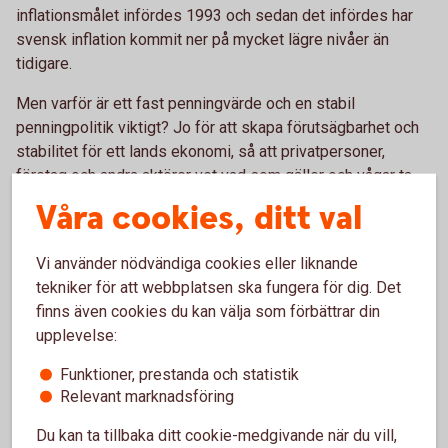
inflationsmålet infördes 1993 och sedan det infördes har
svensk inflation kommit ner på mycket lägre nivåer än
tidigare.
Men varför är ett fast penningvärde och en stabil
penningpolitik viktigt? Jo för att skapa förutsägbarhet och
stabilitet för ett lands ekonomi, så att privatpersoner,
företag och andra aktörer vet vad som gäller och vågar ta
beslut för framtiden. En stabil penningpolitik underlättar för
Våra cookies, ditt val
människor och företag att ta beslut, så att de vågar
investera och företag vågar anställa.
Vi använder nödvändiga cookies eller liknande
tekniker för att webbplatsen ska fungera för dig. Det
finns även cookies du kan välja som förbättrar din
upplevelse:
Ta del av vår omvärldsanalys
Funktioner, prestanda och statistik
Relevant marknadsföring
Swedbank Makroanalys analyserar regelbundet
svensk och internationell ekonomi. Analyserna
Du kan ta tillbaka ditt cookie-medgivande när du vill,
omfattar kontinuerlig konjunkturbevakning och