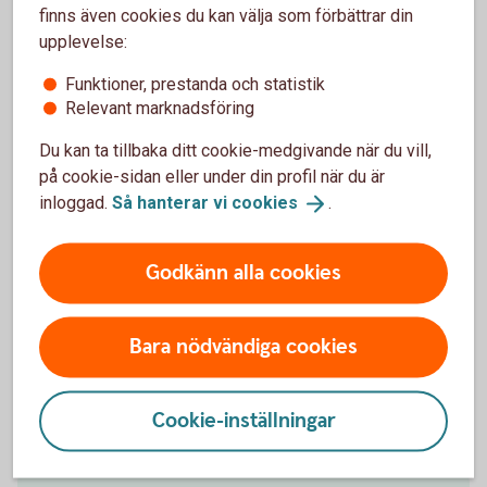
Ekonom för Finansiell hälsa
finns även cookies du kan välja som förbättrar din
upplevelse:
Funktioner, prestanda och statistik
Relevant marknadsföring
Ta kontroll över din ekonomi
Du kan ta tillbaka ditt cookie-medgivande när du vill,
på cookie-sidan eller under din profil när du är
Det finns både verktyg och knep för att få bättre koll
inloggad.
Så hanterar vi
cookies
.
på sin ekonomi.
Godkänn alla cookies
Checklista - Ta kontroll över ekonomin (pdf)
Utgiftskollen - ett digitalt
verktyg
Bara nödvändiga cookies
Andra läser också
Cookie-inställningar