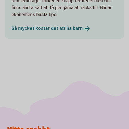
studiebidraget täcker en knapp femtedel men det
finns andra sätt att få pengarna att räcka till. Här är
ekonomens bästa tips.
Så mycket kostar det att ha
barn
Sidfot