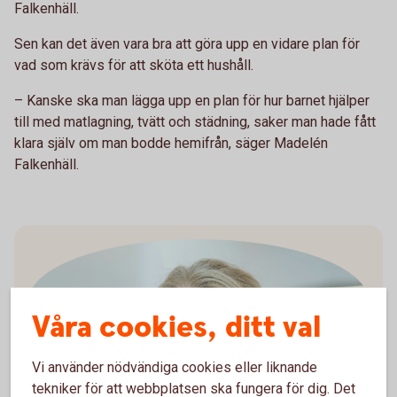
Falkenhäll.
Sen kan det även vara bra att göra upp en vidare plan för
vad som krävs för att sköta ett hushåll.
– Kanske ska man lägga upp en plan för hur barnet hjälper
till med matlagning, tvätt och städning, saker man hade fått
klara själv om man bodde hemifrån, säger Madelén
Falkenhäll.
Våra cookies, ditt val
Vi använder nödvändiga cookies eller liknande
Madelén Falkenhäll
tekniker för att webbplatsen ska fungera för dig. Det