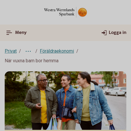
Meny
Logga in
Privat
Föräldraekonomi
När vuxna barn bor hemma