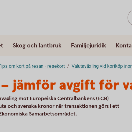
et
Skog och lantbruk
Familjejuridik
Konta
Tips om kort på resan - resekort
Valutaväxling vid kortköp in
– jämför avgift för v
utaväxling mot Europeiska Centralbankens (ECB)
luta och svenska kronor när transaktionen görs i ett
ka Ekonomiska Samarbetsområdet.