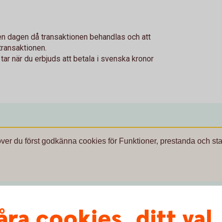
en dagen då transaktionen behandlas och att
transaktionen.
r när du erbjuds att betala i svenska kronor
över du först godkänna cookies för Funktioner, prestanda och stat
åra cookies, ditt val