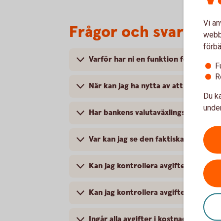
Vi an
Frågor och svar
webbp
förbä
Varför har ni en funktion för att jäm
F
R
När kan jag ha nytta av att jämföra a
Du ka
under
Har bankens valutaväxlingspåslag än
Var kan jag se den faktiska valutavä
Kan jag kontrollera avgiften för en 
Kan jag kontrollera avgiften för ett
Ingår alla avgifter i kostnaden för e