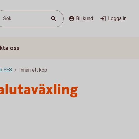
Sök
Bli kund
Logga in
kta oss
om EES
Innan ett köp
alutaväxling