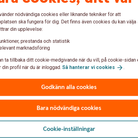
vänder nödvändiga cookies eller liknande tekniker för att
latsen ska fungera för dig. Det finns även cookies du kan välj
ttrar din upplevelse:
föra avgiften för valutaväxling?
unktioner, prestanda och statistik
elevant marknadsföring
vgiften?
n ta tillbaka ditt cookie-medgivande när du vill, på cookie-sidan 
 din profil när du är inloggad.
Så hanterar vi
cookies
.
drats?
Godkänn alla cookies
xlingskursen som jag fick på ett köp?
valutaväxling på ett framtida kortköp?
Bara nödvändiga cookies
 kortköp som gjorts tidigare?
Cookie-inställningar
n transaktion?