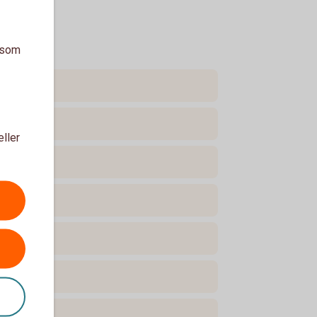
a som
eller