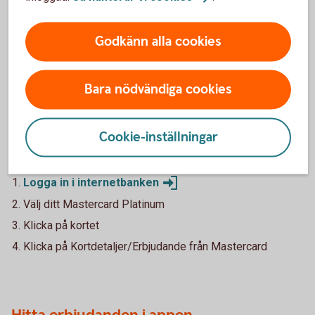
erbjudandet. Erbjudandet gäller under 2026.
Godkänn alla cookies
Bara nödvändiga cookies
Ta del av alla erbjudanden för
Mastercard Platinum
Cookie-inställningar
Hitta erbjudanden i internettbanken
Logga in i
internetbanken
Välj ditt Mastercard Platinum
Klicka på kortet
Klicka på Kortdetaljer/Erbjudande från Mastercard