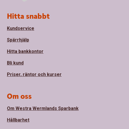
Sidfot
Hitta snabbt
Kundservice
Spärrhjälp
Hitta bankkontor
Bli kund
Priser, räntor och kurser
Om oss
Om Westra Wermlands Sparbank
Hållbarhet