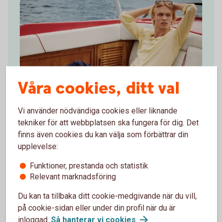
Våra cookies, ditt val
Vi använder nödvändiga cookies eller liknande
tekniker för att webbplatsen ska fungera för dig. Det
30 % på The Resort Co
finns även cookies du kan välja som förbättrar din
upplevelse:
Upptäck The Resort Co stiliga semesterplagg
Funktioner, prestanda och statistik
Relevant marknadsföring
Kollektionerna erbjuder pikétröjor, t-shirts, skjortor,
badbyxor, solglasögon och andra accessoarer.
Du kan ta tillbaka ditt cookie-medgivande när du vill,
på cookie-sidan eller under din profil när du är
Använd ditt Mastercard Platinum för att ta del av
inloggad.
Så hanterar vi
cookies
.